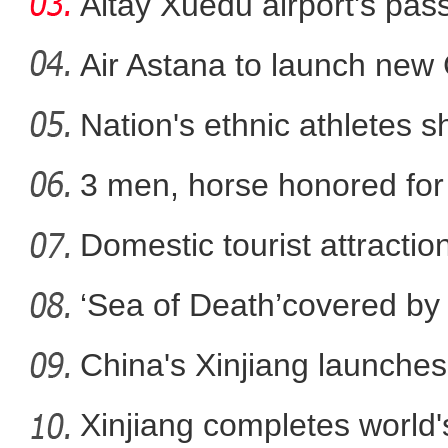
Altay Xuedu airport's pa
mo
Air Astana to launch ne
Nation's ethnic athletes s
父亲的河
3 men, horse honored for
Domestic tourist attractio
‘Sea of Death’covered by 
China's Xinjiang launches 
Xinjiang completes world'