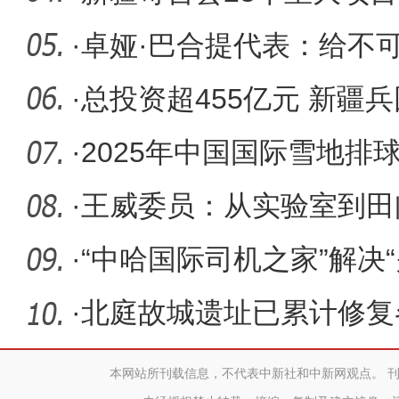
187.8亿
·
卓娅·巴合提代表：给不
的家
·
总投资超455亿元 新疆兵
首批重大
·
2025年中国国际雪地排
·
王威委员：从实验室到田
者”
·
“中哈国际司机之家”解决
展
·
北庭故城遗址已累计修复
本网站所刊载信息，不代表中新社和中新网观点。 