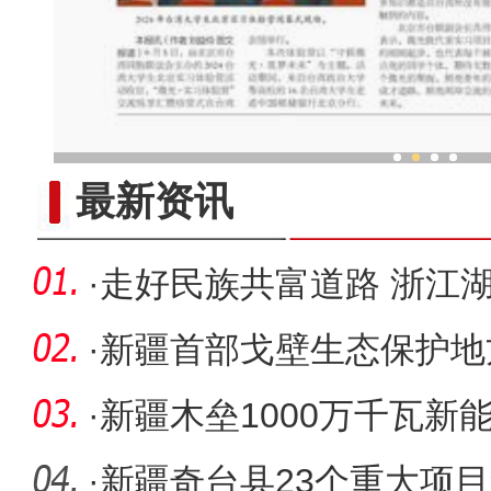
“新疆多元文化是各民族交往
最新资讯
·
走好民族共富道路 浙江湖
山海情
·
新疆首部戈壁生态保护地
日起施行
·
新疆木垒1000万千瓦新
·
新疆奇台县23个重大项目