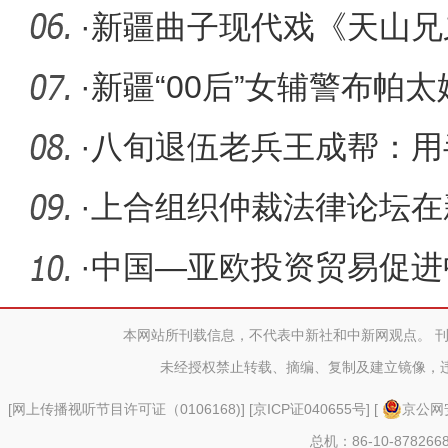
航班
·
新疆曲子现代戏《天山兄
·
新疆“00后”女辅警布帕
民警察
·
八旬退伍老兵王成帮：用
绿装
·
上合组织仲裁法律论坛在
·
中国—亚欧投资贸易促进
本网站所刊载信息，不代表中新社和中新网观点。 
未经授权禁止转载、摘编、复制及建立镜像，
[
网上传播视听节目许可证（0106168)
] [
京ICP证040655号
] [
京公网安
总机：86-10-878266