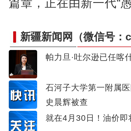
篇章，正在由新一代“愚
新疆新闻网
（微信号：cn
帕力旦·吐尔逊已任喀
新疆莫尔寺遗址入选2024
石河子大学第一附属医
史晨辉被查
就在4月30日！油价