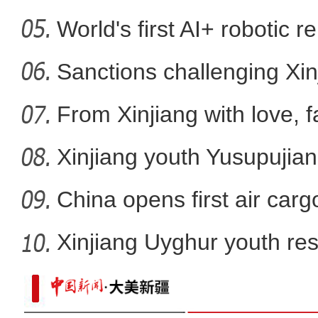
to
World's first AI+ robotic r
新疆莫尔寺遗址入选2024
Sanctions challenging Xin
From Xinjiang with love, 
Xinjiang youth Yusupujian
China opens first air car
Xinjiang Uyghur youth resc
乌鲁木齐市600名小学生手