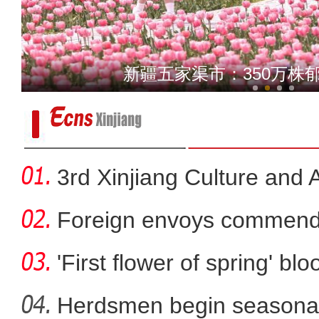
新疆姑娘公园跳起民族舞 网
新疆五家渠市：350万株
3rd Xinjiang Culture and A
Foreign envoys commend 
developmen
'First flower of spring' bl
Herdsmen begin seasonal 