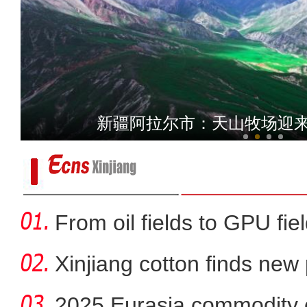
“鲁疆医脉 五域同辉——中
新疆阿拉尔市：天山牧场迎来
From oil fields to GPU fie
Xinjiang cotton finds new
2025 Eurasia commodity e