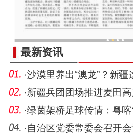
第十次全国对口支援新疆工作会
最新资讯
·
沙漠里养出“澳龙”？新
变“虾塘
·
新疆兵团团场推进麦田高
·
绿茵架桥足球传情：粤喀
力开
·
自治区党委常委会召开会