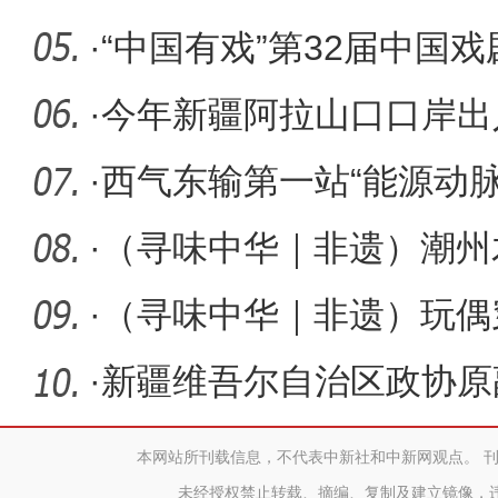
·
“中国有戏”第32届中国
伊犁专
·
今年新疆阿拉山口口岸出
人次
·
西气东输第一站“能源动脉
·
（寻味中华｜非遗）潮州
生，随潮商
·
（寻味中华｜非遗）玩偶
拙技艺对
·
新疆维吾尔自治区政协原
被判死缓
本网站所刊载信息，不代表中新社和中新网观点。 
未经授权禁止转载、摘编、复制及建立镜像，