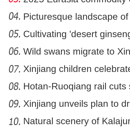
Xin
Picturesque landscape of 
Cultivating 'desert ginseng
《天山放歌》庆祝新疆维吾尔
Wild swans migrate to Xin
Xinjiang children celebra
Hotan-Ruoqiang rail cuts 
Xinjiang unveils plan to d
Natural scenery of Kalaju