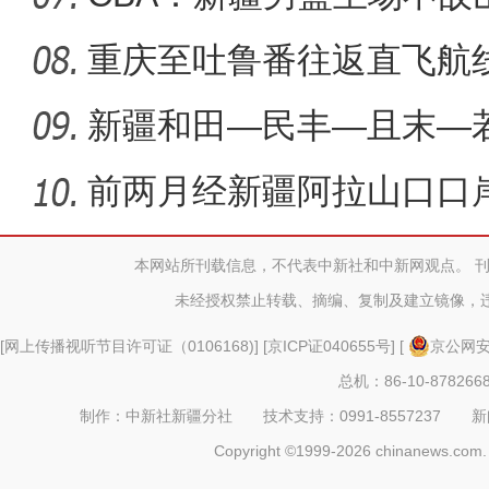
重庆至吐鲁番往返直飞航
新疆和田—民丰—且末—若
程开工
前两月经新疆阿拉山口口
长近五
本网站所刊载信息，不代表中新社和中新网观点。 
未经授权禁止转载、摘编、复制及建立镜像，
[
网上传播视听节目许可证（0106168)
] [
京ICP证040655号
] [
京公网安备
总机：86-10-878266
制作：中新社新疆分社 技术支持：0991-8557237 新闻热线：
Copyright ©1999-2026 chinanews.com. 