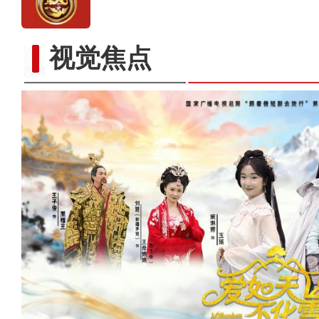
视觉焦点
大美边疆看我家丨新疆且末2万