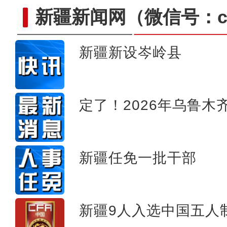
新疆新闻网
（微信号：cn
新疆新设岑岭县
雪豹现身新疆库木塔格沙漠 
定了！2026年乌鲁
新疆任免一批干部
新疆9人入选中国五人