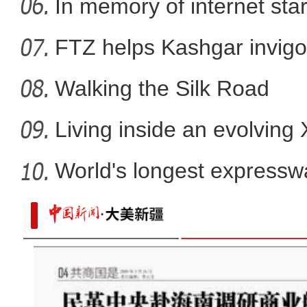
In memory of internet sta
FTZ helps Kashgar invigo
comm
Walking the Silk Road
Living inside an evolving
World's longest expressw
Ti
大美边疆看我家丨新疆且末2万