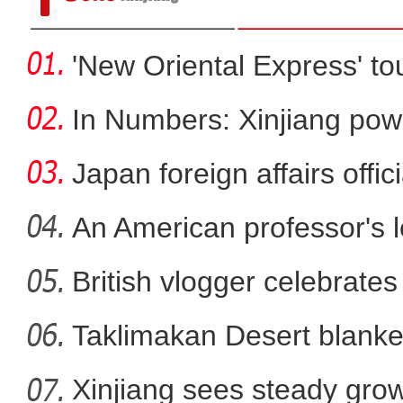
'New Oriental Express' tou
In Numbers: Xinjiang pow
Japan foreign affairs offi
An American professor's 
British vlogger celebrates
新疆库车：万亩杏
Taklimakan Desert blanke
Xinjiang sees steady gro