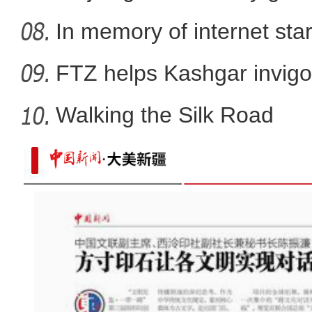
In memory of internet sta
FTZ helps Kashgar invigo
comm
Walking the Silk Road
新疆乌恰：直击警犬特训 