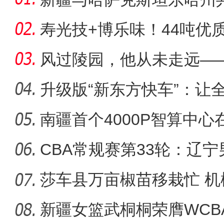
寿光技+博乐味！44吨优质
哈萨克
风过陵园，他从未走远—
墓人艾
升级版“新东方快车”：让
疆
南疆首个4000P智算中
CBA常规赛第33轮：辽宁
胜新疆
莎车县万亩椒苗移栽忙 
兴
新疆女篮武桐桐荣膺WCB