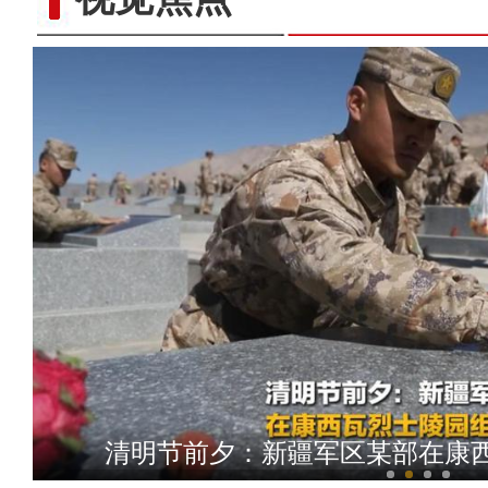
新疆乌恰：直击警犬特训 
清明节前夕：新疆军区某部在康