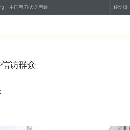
ng
中国新闻·大美新疆
移动版
待信访群众
众