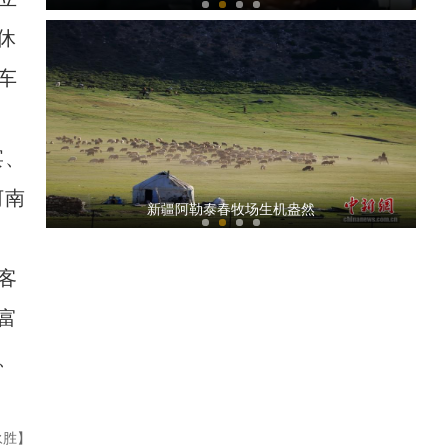
休
车
宴、
独立卫浴、全景观景窗 “长三角之星”旅游列车开启首次试运
河南
营
新疆阿勒泰春牧场生机盎然
客
富
、
曹斯琪：用“软萌”文创品推荐新疆
永胜】