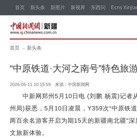
首页
新头条
新图片
新视界
东西问
Ecns Xinjia
首页
→
新头条
“中原铁道·大河之南号”特色旅游
2026-05-11 10:15:59 来源：中国新闻网
中新网郑州5月10日电 (刘鹏 杨震)记
州局)获悉，5月10日凌晨，Y359次“中原
两百余名游客开启为期15天的新疆南北疆“
文旅新体验。