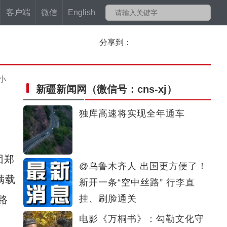
客户端
微信
English
分享到：
小
新疆新闻网
（微信号：cns-xj）
独库高速将实现全年通车
团郑
@乌鲁木齐人 出国更方便了！
满载
新开一条“空中丝路” 行李直
挂、刷脸通关
路
电影《万桐书》：勾勒文化守