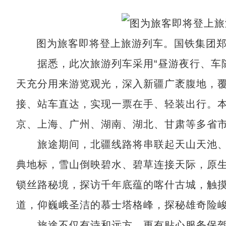
图为旅客即将登上旅游列车。国铁集团
据悉，此次旅游列车采用“昼游夜行、车随
天充分用来游览观光，深入新疆广袤腹地，
接、站车直达，实现一票在手、轻装出行。
京、上海、广州、湖南、湖北、甘肃等多省
旅途期间，北疆线路将串联起天山天池、
典地标，雪山倒映碧水、碧草连接天际，原
锁丝路秘境，探访千年底蕴的喀什古城，触
道，仰巍峨圣洁的慕士塔格峰，探秘雄奇险
旅途不仅有诗和远方，更有贴心服务保驾