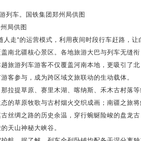
郑州局供图
人走”的运营模式，利用夜间时段行车赶路，让
覆盖南北疆核心景区。各地旅游大巴与列车无缝衔
本趟旅游列车游客不仅覆盖河南本地，更吸引了北
市游客参与，成为跨区域文旅联动的生动载体。
那拉提草原、赛里木湖、喀纳斯、禾木古村落等
生态的草原牧歌与古村烟火交织成画；南疆之旅将
摸古丝绸之路的历史余温，穿行蜿蜒险峻的盘龙古
峻的天山神秘大峡谷。
护航。据了解，列车全列卧铺均配备干湿分离独