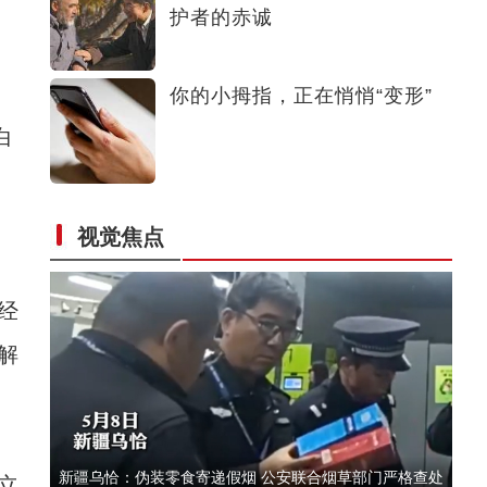
护者的赤诚
曹斯琪：用“软萌”文创品推荐新疆
你的小拇指，正在悄悄“变形”
白
新疆：女子酒后从地库挪车被丈夫举报 交警取证后判其酒
视觉焦点
驾
经
解
新疆乌恰：伪装零食寄递假烟 公安联合烟草部门严格查处
立