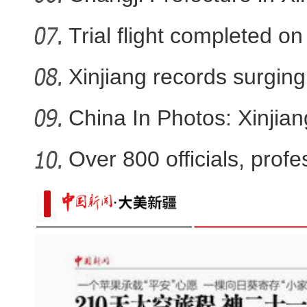
Trial flight completed 
Xinjiang records surging 
China In Photos: Xinjia
Over 800 officials, profe
新疆乌恰：三头骆驼深陷戈壁淤泥