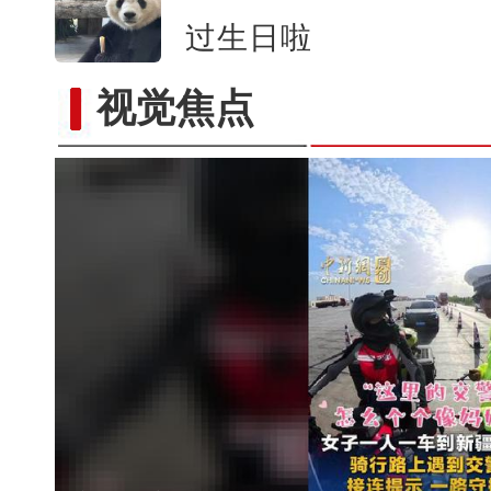
过生日啦
视觉焦点
新疆乌恰：三头骆驼深陷戈壁淤泥