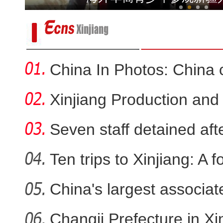
China In Photos: China 
Xinjiang Production and
Seven staff detained aft
Ten trips to Xinjiang: A f
新疆轮台：车辆失控坠渠孕妇被困，民
China's largest associa
sta
Changji Prefecture in Xin