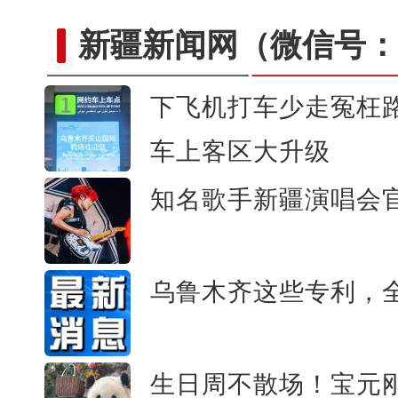
新疆新闻网
（微信号：c
下飞机打车少走冤枉
车上客区大升级
新疆轮台：车辆失控坠渠孕妇被困，民
知名歌手新疆演唱会
乌鲁木齐这些专利，
生日周不散场！宝元