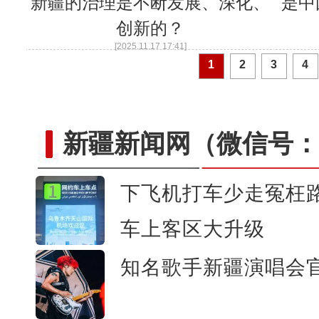
新疆的治理是不断发展、深化、
是中
创新的？
[2025.11.17 17:41]
1
2
3
4
新疆新闻网
（微信号：c
下飞机打车少走冤枉
“这里的交警怎么个个像妈妈”女子一
车上客区大升级
交警接连提示 一
知名歌手新疆演唱会