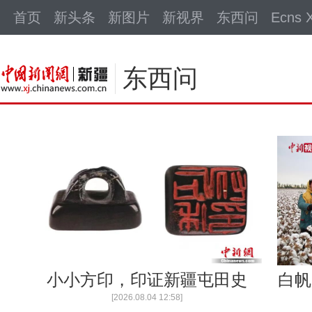
中新网
首页
新头条
新图片
新视界
东西问
Ecns X
东西问
小小方印，印证新疆屯田史
白帆
[2026.08.04 12:58]