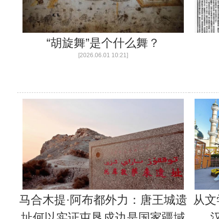
“胡旋舞”是个什么舞？
[2026.06.01 10:21]
马合木提·阿布都外力：唐王城遗
从文
址何以实证屯垦戍边是国家疆域