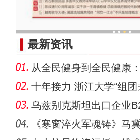
十访新疆 外国博主“新发现
最新资讯
从全民健身到全民健康：
健康
十年接力 浙江大学“组团
院硕果
乌兹别克斯坦出口企业B
举办
《寒窗淬火军魂铸》马