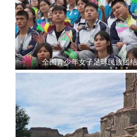
新疆轮台：车辆失控坠渠孕妇被困，民