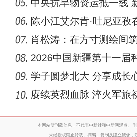
中央抗旱物资运抵一线 
灾工作
陈小江艾尔肯·吐尼亚孜
座谈
肖松涛：在方寸测绘间
底座
2026中国新疆第十一
学子圆梦北大 分享成长
赓续英烈血脉 淬火军旅
织新兵开
本网站所刊载信息，不代表中新社和中新网观点。 
未经授权禁止转载、摘编、复制及建立镜像，