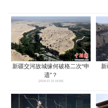
新疆交河故城缘何破格二次“申
新
遗”？
[2026.07.23 18:06]