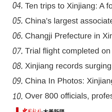
Ten trips to Xinjiang: A f
China's largest associa
sta
Changji Prefecture in Xin
Trial flight completed 
Xinjiang records surging 
China In Photos: Xinjia
Over 800 officials, profe