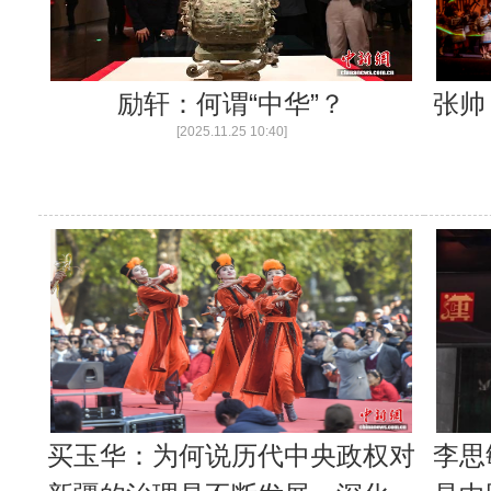
新疆轮台：车辆失控坠渠孕妇被困，民
励轩：何谓“中华”？
张帅
[2025.11.25 10:40]
新疆乌恰：三头骆驼深陷戈壁淤泥
买玉华：为何说历代中央政权对
李思