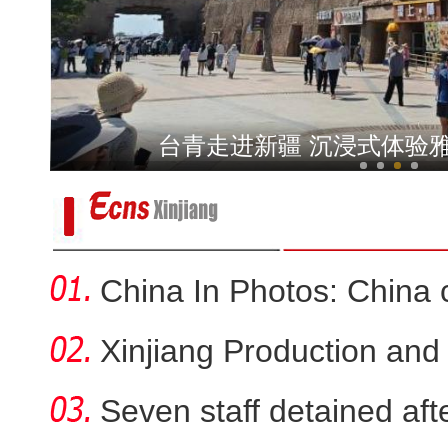
新疆乌恰：三头骆驼深陷戈壁淤泥
华裔青少年“寻根”天山：感
China In Photos: China 
Xinjiang Production and
Seven staff detained aft