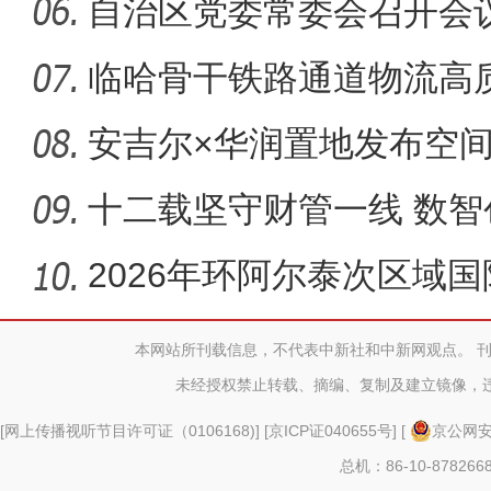
自治区党委常委会召开会
临哈骨干铁路通道物流高
木齐举
安吉尔×华润置地发布空间
心，
十二载坚守财管一线 数
增效
2026年环阿尔泰次区域
阿勒泰举
本网站所刊载信息，不代表中新社和中新网观点。 
未经授权禁止转载、摘编、复制及建立镜像，
[
网上传播视听节目许可证（0106168)
] [
京ICP证040655号
] [
京公网安备
总机：86-10-878266