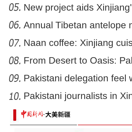
f
New project aids Xinjiang
2026年环阿尔泰次区域国际
Annual Tibetan antelope m
Naan coffee: Xinjiang cui
From Desert to Oasis: Paki
Pakistani delegation feel
developm
Pakistani journalists in Xi
新疆乌恰：绵羊掉进下水道，辅