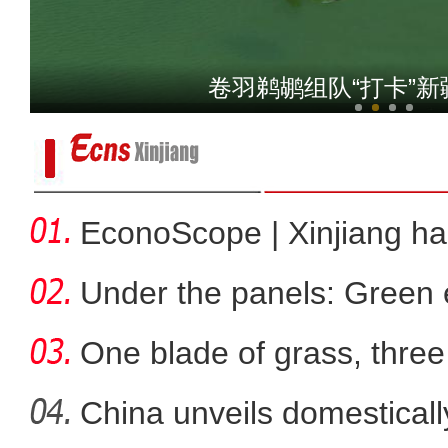
新疆伊宁：小牛深陷粪泥仅露头
卷羽鹈鹕组队“打卡”
EconoScope | Xinjiang h
energ
Under the panels: Green 
more
One blade of grass, three 
China unveils domestical