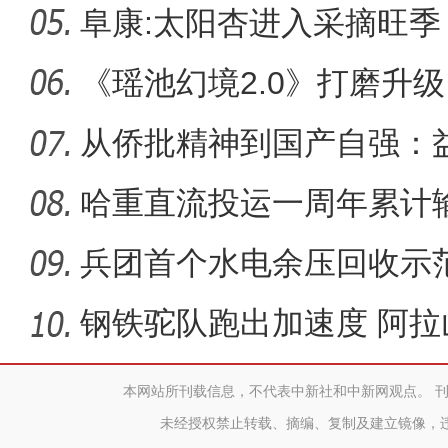
阜康:太阳杏进入采摘旺季
《瑶池幻境2.0》打磨升
新高度
从侨批精神到国产自强：
顺，让
哈重直流投运一周年累计输
瓦时
兵团首个水电余压回收示
钢铁驼队跑出加速度 阿
释放
本网站所刊载信息，不代表中新社和中新网观点。 
未经授权禁止转载、摘编、复制及建立镜像，