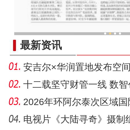
一球连山海 疆超联赛擦亮援
最新资讯
安吉尔×华润置地发布空间
心，
十二载坚守财管一线 数
增效
2026年环阿尔泰次区域
阿勒泰举
电视片《大陆寻奇》摄制