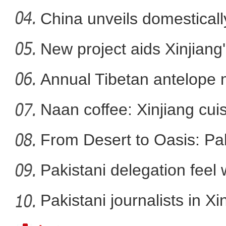
China unveils domestical
f
New project aids Xinjiang
新疆乌恰：巡警执勤偶遇小粉丝
Annual Tibetan antelope m
Naan coffee: Xinjiang cui
From Desert to Oasis: Paki
Pakistani delegation feel
developm
Pakistani journalists in Xi