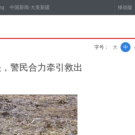
ng
中国新闻·大美新疆
移动版
字号：
大
中
头，警民合力牵引救出