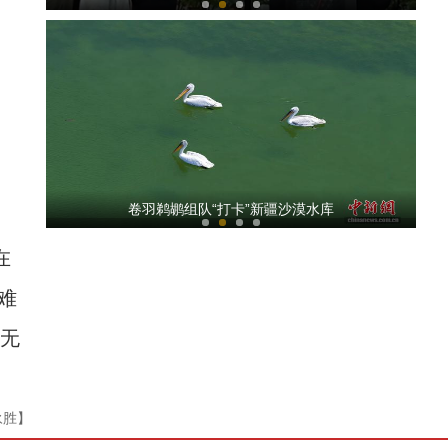
真相丨忙着抹黑新疆？不如带走一只“富贵小羊”
卷羽鹈鹕组队“打卡”新疆沙漠水库
在
难
，无
“美美与共·和美伊犁” 中外艺术家相聚伊犁共绘大美新疆
永胜】