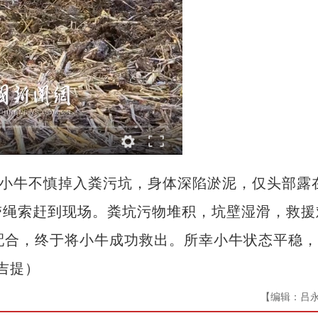
小牛不慎掉入粪污坑，身体深陷淤泥，仅头部露
带绳索赶到现场。粪坑污物堆积，坑壁湿滑，救援
配合，终于将小牛成功救出。所幸小牛状态平稳
吉提）
【编辑：吕