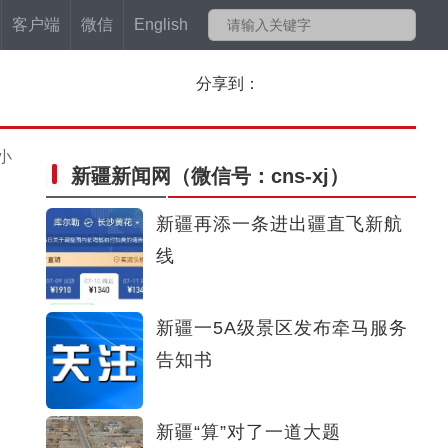
客户端
微信
English
分享到：
小
新疆新闻网
（微信号：cns-xj）
新疆再添一条进出疆直飞新航
线
新疆一5A级景区发布牵马服务
告知书
新疆“算”对了一道大题