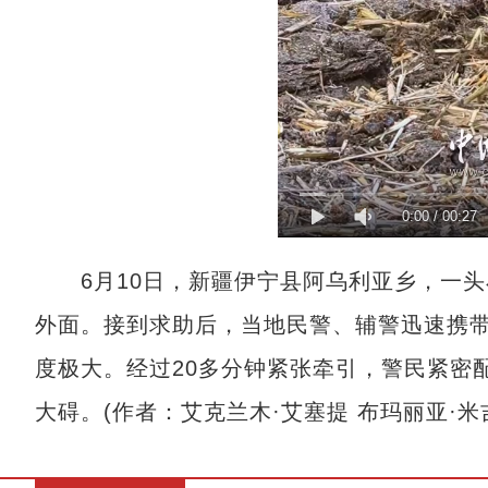
0:00
/
00:27
6月10日，新疆伊宁县阿乌利亚乡，一头
外面。接到求助后，当地民警、辅警迅速携
度极大。经过20多分钟紧张牵引，警民紧密
大碍。(作者：艾克兰木·艾塞提 布玛丽亚·米