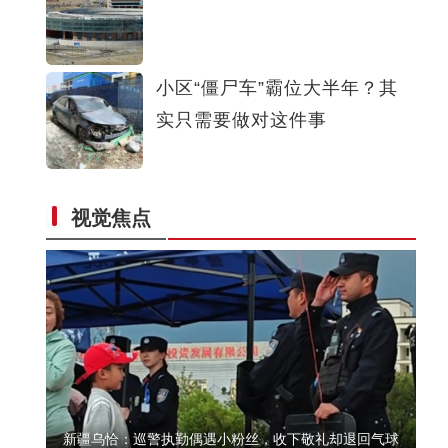
“美美与共·和美伊犁” 中外艺术家相聚伊犁共绘大美新疆
小区“僵尸车”霸位大半年？其
实只需要做对这件事
视觉焦点
2026年环阿尔泰次区域国际合作会议在新疆举办
新疆乌恰：巡警执勤偶遇小粉丝，收下敬礼却退回气球