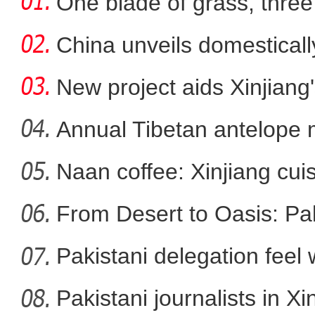
One blade of grass, three 
China unveils domestical
f
New project aids Xinjiang
Annual Tibetan antelope m
Naan coffee: Xinjiang cui
“最美天山公路”独库
From Desert to Oasis: Paki
Pakistani delegation feel
developm
Pakistani journalists in Xi