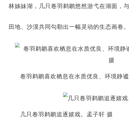
林姊妹湖，几只卷羽鹈鹕悠然游弋在湖面，
田地、沙漠共同勾勒出一幅灵动的生态画卷。
卷羽鹈鹕喜欢栖息在水质优良、环境静谧
几只卷羽鹈鹕追逐嬉戏。孟子轩 摄