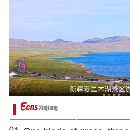
新疆库车：独库公路恢复开
新疆赛里木湖景区