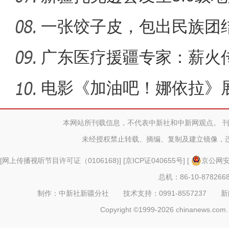
失
一张饺子皮，包出民族团结
广东医疗援疆专家：薪火
根基 守
电影《加油吧！娜依拉》
育人
本网站所刊载信息，不代表中新社和中新网观点。 
未经授权禁止转载、摘编、复制及建立镜像，
[
网上传播视听节目许可证（0106168)
] [
京ICP证040655号
] [
京公网安备
总机：86-10-878266
制作：中新社新疆分社 技术支持：0991-8557237 新闻热线：
Copyright ©1999-2026 chinanews.com. 