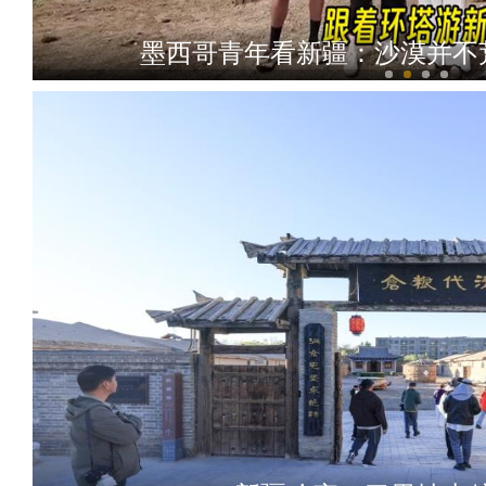
墨西哥青年看新疆：沙漠并不
一株草，三代人：新疆养眉习俗打脸西