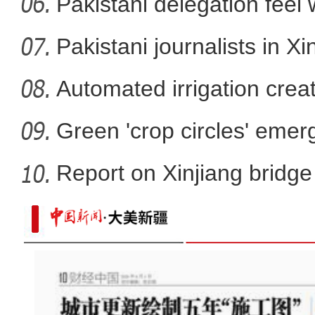
Pakistani delegation feel
developm
Pakistani journalists in Xi
Automated irrigation create
Green 'crop circles' emer
Report on Xinjiang bridg
sa
“最美天山公路”独库