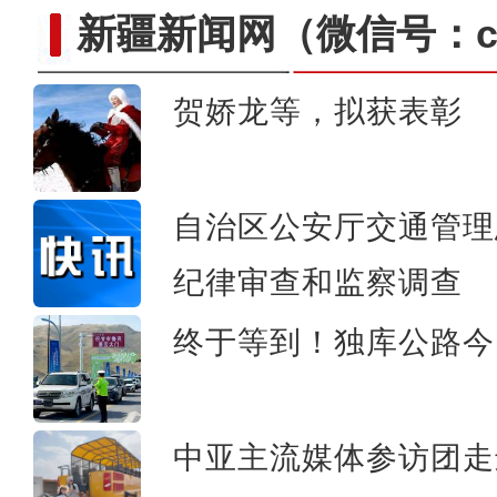
新疆新闻网
（微信号：cn
贺娇龙等，拟获表彰
大美边疆看我家丨新疆喀什：走进
自治区公安厅交通管理
纪律审查和监察调查
终于等到！独库公路今
中亚主流媒体参访团走