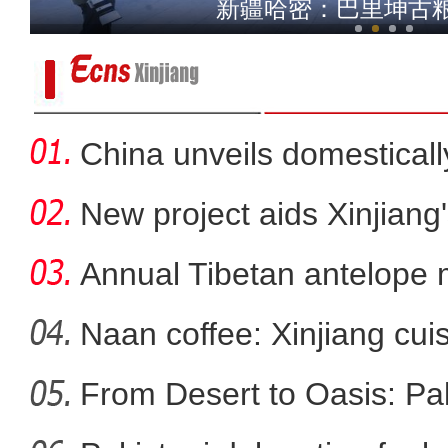
新疆哈密：巴里坤古
China unveils domestical
f
New project aids Xinjiang
Annual Tibetan antelope m
Naan coffee: Xinjiang cui
From Desert to Oasis: Paki
大美边疆看我家丨新疆喀什：走进