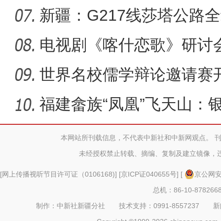
育人
新疆：G217线莎塔公路
洞施工
电视剧《喀什恋歌》研讨
世界名校儒学辩论邀请赛
福建畲族“凤凰”飞天山：
本网站所刊载信息，不代表中新社和中新网观点。 
未经授权禁止转载、摘编、复制及建立镜像，
[
网上传播视听节目许可证（0106168)
] [
京ICP证040655号
] [
京公网安备
总机：86-10-878266
制作：中新社新疆分社 技术支持：0991-8557237 新闻热线：