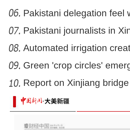
Pakistani delegation feel
大美边疆看我家丨新疆喀什：走进
developm
Pakistani journalists in Xi
Automated irrigation create
Green 'crop circles' emer
Report on Xinjiang bridg
sa