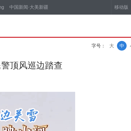
ng
中国新闻·大美新疆
移动版
字号：
大
中
民警顶风巡边踏查