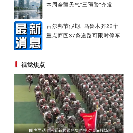
本周全疆天气“三预警”齐发
万余台现代农机亮相新疆国际农业机械博览会
古尔邦节假期, 乌鲁木齐22个
重点商圈37条道路可限时停车
从沙地到冠军！新疆足球少年终于有了专业球场 B太：希望
视觉焦点
再给他们建更大一点的足球场
闻声而动！来看新兵紧急集合拉动演练现场