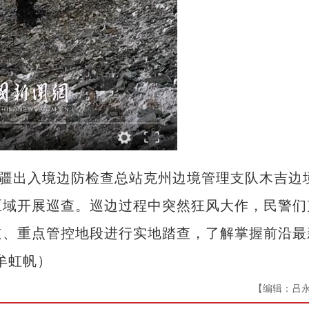
疆出入境边防检查总站克州边境管理支队木吉边
区域开展巡查。巡边过程中突然狂风大作，民警们
道、重点管控地段进行实地踏查，了解掌握前沿最
牟虹帆）
【编辑：吕