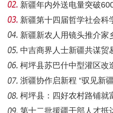
新疆年内外送电量突破60
新疆第十四届哲学社会科
新疆新农人用镜头推介家
兴
中吉商界人士新疆共谋贸
柯坪县苏巴什中型灌区改
浙疆协作启新程 “驭见新
务体
柯坪县：四好农村路铺就
村振兴高
第十二批援疆干部人才抵