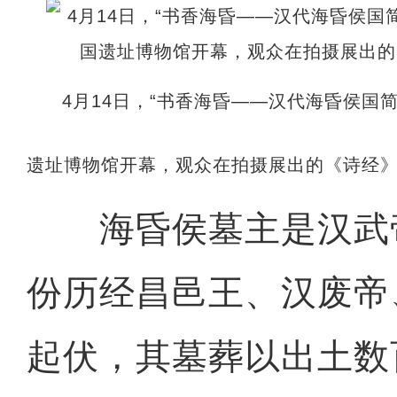
4月14日，“书香海昏——汉代海昏侯国
遗址博物馆开幕，观众在拍摄展出的《诗经》
海昏侯墓主是汉武
份历经昌邑王、汉废帝
起伏，其墓葬以出土数