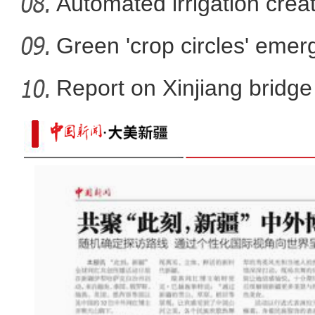
Automated irrigation create
Green 'crop circles' emer
Report on Xinjiang bridg
sa
万余台现代农机亮相新疆国