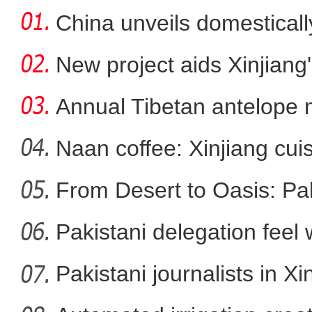
China unveils domestical
f
New project aids Xinjiang
Annual Tibetan antelope m
Naan coffee: Xinjiang cui
From Desert to Oasis: Paki
第二届中国新疆民间艺术季
Pakistani delegation feel
developm
Pakistani journalists in Xi