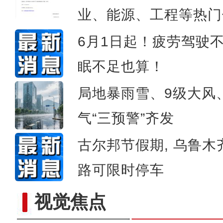
第二届中国新疆民间艺术季
业、能源、工程等热门
6月1日起！疲劳驾驶
眠不足也算！
局地暴雨雪、9级大风
气“三预警”齐发
古尔邦节假期, 乌鲁木
路可限时停车
视觉焦点
万余台现代农机亮相新疆国