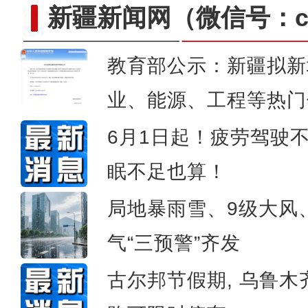
新疆新闻网
（微信号：cn
教育部公示：新疆拟新
第二届中国新疆民间艺术季
业、能源、工程等热门
6月1日起！疲劳驾驶
眠不足也算！
局地暴雨雪、9级大风
气“三预警”齐发
古尔邦节假期, 乌鲁木