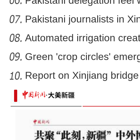
Pakistani delegation feel
developm
Pakistani journalists in Xi
Automated irrigation create
Green 'crop circles' emer
Report on Xinjiang bridg
sa
万余台现代农机亮相新疆国