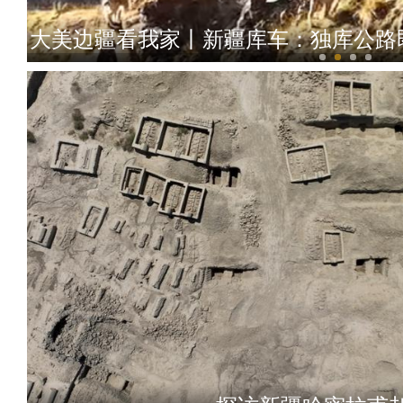
大美边疆看我家丨新疆库车：独库公路
新疆：六一儿童节来临前 师生为