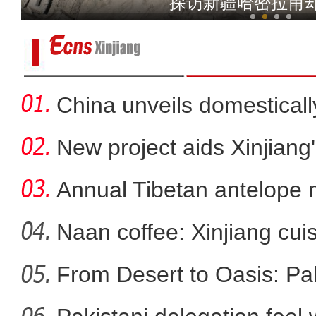
探访新疆哈密拉甫
China unveils domestical
f
New project aids Xinjiang
Annual Tibetan antelope m
Naan coffee: Xinjiang cui
From Desert to Oasis: Paki
第二届中国新疆民间艺术季