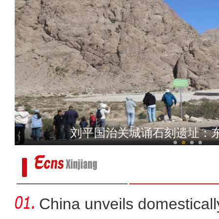
湖南石门县10万人受灾 新疆大叔跨越30
刘平国治关城诵石刻遗址：
China unveils domestical