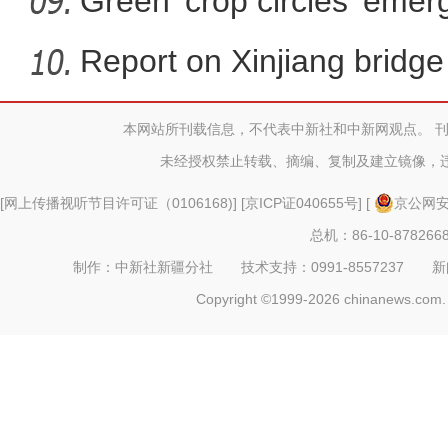
Green 'crop circles' emer
Report on Xinjiang bridg
sa
本网站所刊载信息，不代表中新社和中新网观点。 
新疆：六一儿童节来临前 师生为
未经授权禁止转载、摘编、复制及建立镜像，
[
网上传播视听节目许可证（0106168)
] [
京ICP证040655号
] [
京公网安备
总机：86-10-878266
制作：中新社新疆分社 技术支持：0991-8557237 新闻热线：
Copyright ©1999-2026 chinanews.com. 