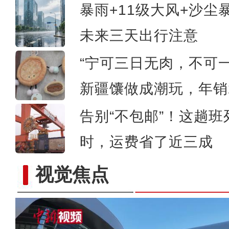
暴雨+11级大风+沙
未来三天出行注意
“宁可三日无肉，不可一
新疆馕做成潮玩，年销2
告别“不包邮”！这趟班
时，运费省了近三成
视觉焦点
新疆：六一儿童节来临前 师生为