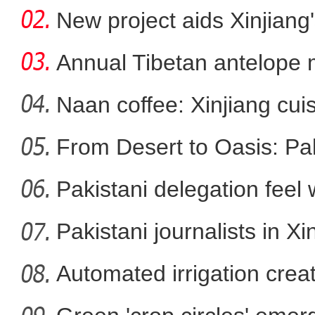
f
New project aids Xinjiang
Annual Tibetan antelope m
Naan coffee: Xinjiang cui
大美边疆看我家丨新疆小朋友被问最美
From Desert to Oasis: Paki
的一个爷爷
Pakistani delegation feel
developm
Pakistani journalists in Xi
Automated irrigation create