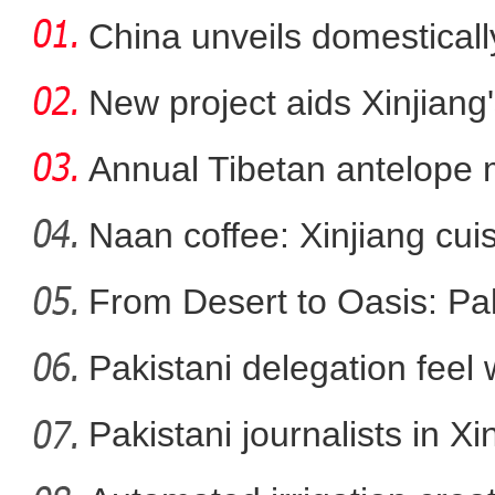
China unveils domestical
f
New project aids Xinjiang
Annual Tibetan antelope m
Naan coffee: Xinjiang cui
From Desert to Oasis: Paki
第二届中国新疆民间艺术季
Pakistani delegation feel
developm
Pakistani journalists in Xi