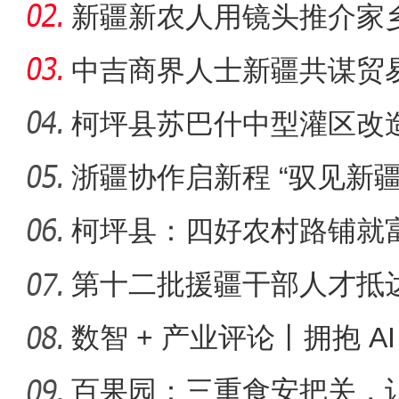
新疆新农人用镜头推介家
兴
中吉商界人士新疆共谋贸
柯坪县苏巴什中型灌区改
浙疆协作启新程 “驭见新
务体
柯坪县：四好农村路铺就
村振兴高
第十二批援疆干部人才抵
数智 + 产业评论丨拥抱 AI
智
百果园：三重食安把关，