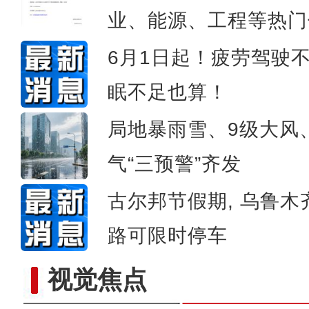
第二届中国新疆民间艺术季
业、能源、工程等热门
6月1日起！疲劳驾驶
眠不足也算！
局地暴雨雪、9级大风
气“三预警”齐发
古尔邦节假期, 乌鲁木
路可限时停车
视觉焦点
万余台现代农机亮相新疆国