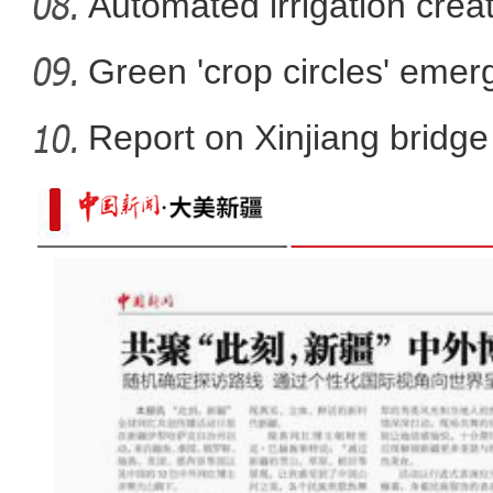
Automated irrigation create
Green 'crop circles' emer
Report on Xinjiang bridg
sa
万余台现代农机亮相新疆国