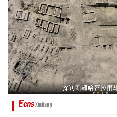
新疆：六一儿童节来临前 师生为
探访新疆哈密拉甫