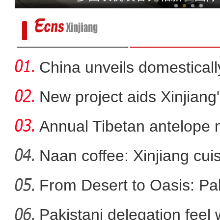
China unveils domestical
f
New project aids Xinjiang
Annual Tibetan antelope m
Naan coffee: Xinjiang cui
From Desert to Oasis: Paki
万余台现代农机亮相新疆国
Pakistani delegation feel