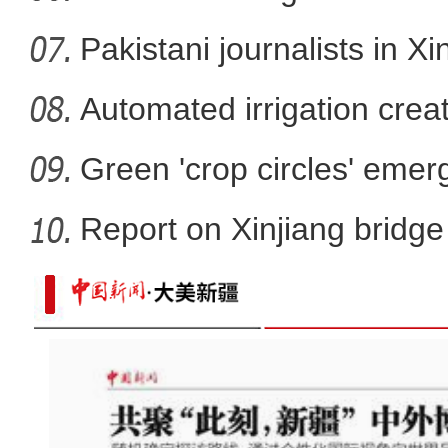
developm
Pakistani journalists in Xi
Automated irrigation create
Green 'crop circles' emer
Report on Xinjiang bridg
sa
从沙地到冠军！新疆足球少年终于有了
们建更大一点的