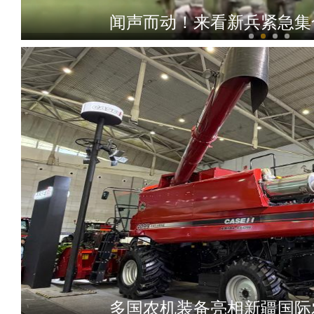
闻声而动！来看新兵紧急集
大美边疆看我家丨新疆塔城：美
多国农机装备亮相新疆国际