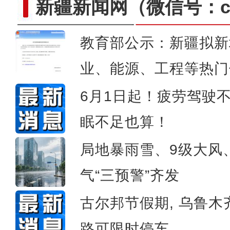
新疆新闻网
（微信号：cn
教育部公示：新疆拟新
万余台现代农机亮相新疆国
业、能源、工程等热门
6月1日起！疲劳驾驶
眠不足也算！
局地暴雨雪、9级大风
气“三预警”齐发
古尔邦节假期, 乌鲁木
路可限时停车