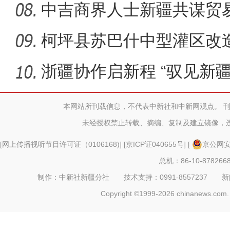
兴
中吉商界人士新疆共谋贸
柯坪县苏巴什中型灌区改
浙疆协作启新程 “驭见新
务体
本网站所刊载信息，不代表中新社和中新网观点。 
未经授权禁止转载、摘编、复制及建立镜像，
[
网上传播视听节目许可证（0106168)
] [
京ICP证040655号
] [
京公网安备
总机：86-10-878266
制作：中新社新疆分社 技术支持：0991-8557237 新闻热线：
Copyright ©1999-2026 chinanews.com. 