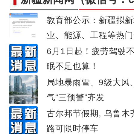
教育部公示：新疆拟新
新疆：六一儿童节来临前 师生为
业、能源、工程等热门
6月1日起！疲劳驾驶
眠不足也算！
局地暴雨雪、9级大风
气“三预警”齐发
古尔邦节假期, 乌鲁木
路可限时停车