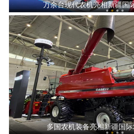
万余台现代农机亮相新疆国
大美边疆看我家丨新疆库车：独库公路
多国农机装备亮相新疆国际