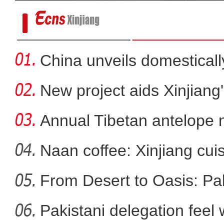
China unveils domestical
f
New project aids Xinjiang
Annual Tibetan antelope m
Naan coffee: Xinjiang cui
From Desert to Oasis: Paki
新疆：六一儿童节来临前 师生为
Pakistani delegation feel