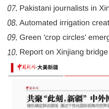
developm
Pakistani journalists in Xi
Automated irrigation create
Green 'crop circles' emer
Report on Xinjiang bridg
sa
大美边疆看我家丨新疆塔城：美