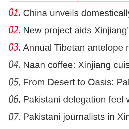
China unveils domestical
f
New project aids Xinjiang
Annual Tibetan antelope m
Naan coffee: Xinjiang cui
From Desert to Oasis: Paki
新疆乌恰：萌娃自拍遇交警，
Pakistani delegation feel
developm
Pakistani journalists in Xi