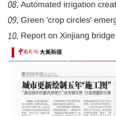
Automated irrigation create
Green 'crop circles' emer
Report on Xinjiang bridg
sa
墨西哥青年看新疆：沙漠并不