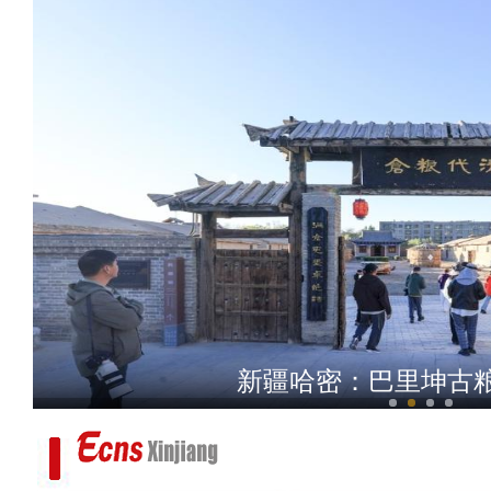
大美边疆看我家丨新疆喀什：走进
新疆哈密：巴里坤古