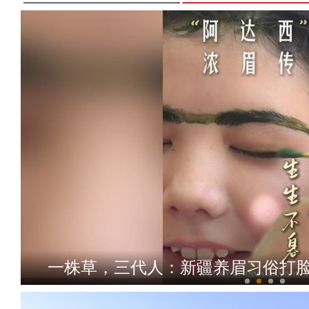
一株草，三代人：新疆养眉习俗打脸西