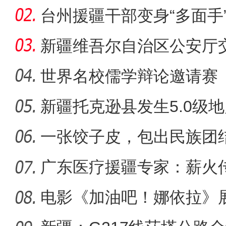
台州援疆干部变身“多面手
写“浙疆
新疆维吾尔自治区公安厅
张建国
世界名校儒学辩论邀请赛
新疆托克逊县发生5.0级
失
一张饺子皮，包出民族团结
广东医疗援疆专家：薪火
根基 守
电影《加油吧！娜依拉》