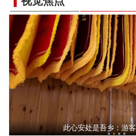
视觉焦点
此心安处是吾乡：游客的
昌吉州：光影贺岁守非遗 