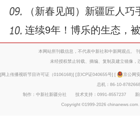
（新春见闻）新疆匠人巧
项目受追
连续9年！博乐的生态，被
评”
本网站所刊载信息，不代表中新社和中新网观点。 
未经授权禁止转载、摘编、复制及建立镜像，
[
网上传播视听节目许可证（0106168)
] [
京ICP证040655号
] [
京公网安备
总机：86-10-878266
制作：中新社新疆分社 技术支持：0991-8557237 新闻热线：
Copyright ©1999-2026 chinanews.com. 