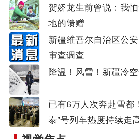
贺娇龙生前曾说：我怕
地的馈赠
马年练马“犬”，这才是真正
新疆维吾尔自治区公安
审查调查
降温！风雪！新疆冷空
已有6万人次奔赴雪都
泰”号列车热度持续走