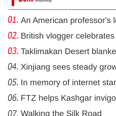
An American professor's 
British vlogger celebrates
Taklimakan Desert blanke
Xinjiang sees steady gro
In memory of internet sta
马年练马“犬”，这才是真正
FTZ helps Kashgar invigo
comm
Walking the Silk Road