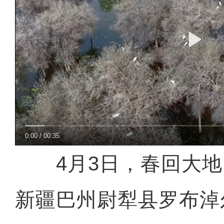
0:00
/
00:35
4月3日，春回大地
新疆巴州尉犁县罗布淖