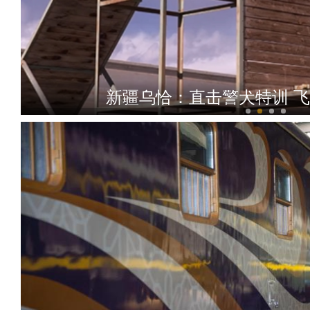
新疆乌恰：直击警犬特训 