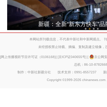
清明节前夕：新疆军区某部在康
新疆：全新“新东方快车”
本网站所刊载信息，不代表中新社和中新网观点。 
未经授权禁止转载、摘编、复制及建立镜像，
[
网上传播视听节目许可证（0106168)
] [
京ICP证040655号
] [
京公网安备
总机：86-10-878266
制作：中新社新疆分社 技术支持：0991-8557237 新闻热线：
Copyright ©1999-2026 chinanews.com. 