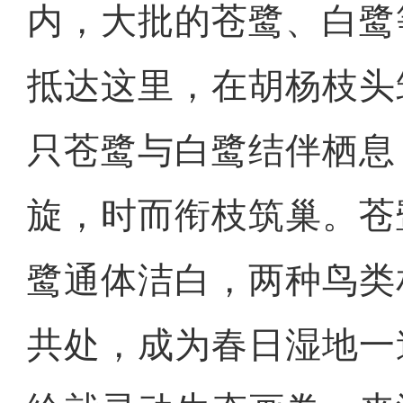
内，大批的苍鹭、白鹭
抵达这里，在胡杨枝头
只苍鹭与白鹭结伴栖息
旋，时而衔枝筑巢。苍
鹭通体洁白，两种鸟类
共处，成为春日湿地一