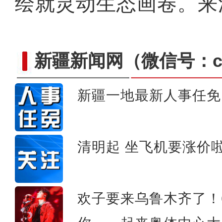
绘就灵动生态画卷。来
新疆新闻网
（微信号：cn
新疆一地最新人事任免
新疆轮台：8万亩杏花花
清明起 坐飞机要涨价
欢子要来乌鲁木齐了！