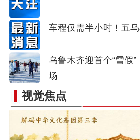
车程仅需半小时！五乌
乌鲁木齐迎首个“雪假”
场
视觉焦点
新疆塔里木河畔现壮观一幕 千余