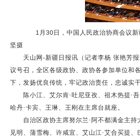
1月30日，中国人民政治协商会议新疆
坚摄
天山网-新疆日报讯（记者李杨 张艳芳报
议号召，全区各级政协、政协各参加单位和
下，发扬优良传统，牢记政治责任，忠诚实
陈小江、艾尔肯·吐尼亚孜、祖木热提·吾
哈丹·卡宾、王琳、王刚在主席台就座。
自治区政协主席努尔兰·阿不都满金主持大
见明、蒲雪梅、许咸宜、艾山江·艾合买提、