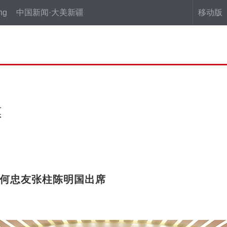
ng
中国新闻·大美新疆
移动版
幕
力何忠友张柱陈明国出席