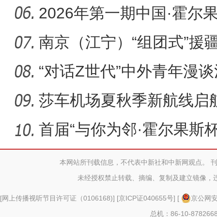
东区投
2026年第一期中国·霍
举办
南京（江宁）“组团式”援
疗“心
“对话Z世代”中外青年漫
斯举
莎车机场夏秋季新航线启
车首航航
首届“与你为邻·霍尔果斯
播
本网站所刊载信息，不代表中新社和中新网观点。 
未经授权禁止转载、摘编、复制及建立镜像，
[
网上传播视听节目许可证（0106168)
] [
京ICP证040655号
] [
京公网安备
总机：86-10-878266