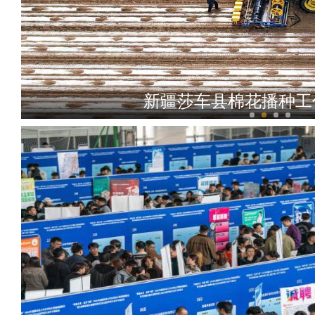
新疆莎车县棉花播种工