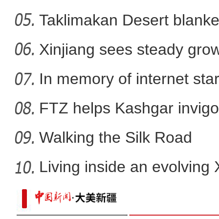
Taklimakan Desert blanke
用脚步丈量国土 用身躯筑牢防线 他
Xinjiang sees steady gro
In memory of internet sta
FTZ helps Kashgar invigo
comm
Walking the Silk Road
Living inside an evolving
蒙眼拆卸武器分解结合 军