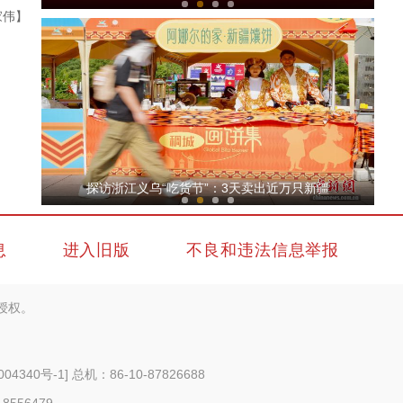
家伟】
我从新疆来丨“赛米米”用馕香搭起“心疆”桥
探访浙江义乌“吃货节”：3天卖出近万只新疆
息
进入旧版
不良和违法信息举报
授权。
新疆兄妹在义乌：三天销售近万只馕
004340号-1
] 总机：86-10-87826688