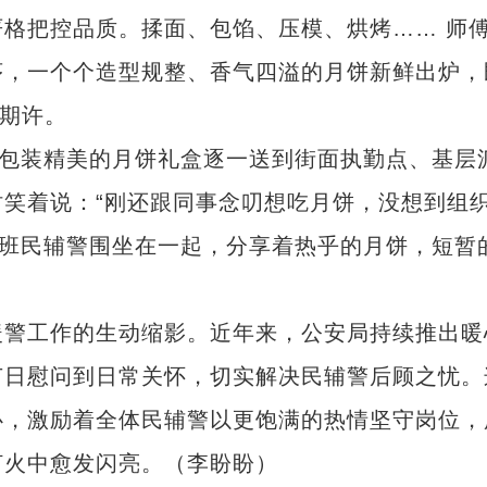
把控品质。揉面、包馅、压模、烘烤…… 师
序，一个个造型规整、香气四溢的月饼新鲜出炉，
好期许。
包装精美的月饼礼盒逐一送到街面执勤点、基层
笑着说：“刚还跟同事念叨想吃月饼，没想到组
值班民辅警围坐在一起，分享着热乎的月饼，短暂
警工作的生动缩影。近年来，公安局持续推出暖
节日慰问到日常关怀，切实解决民辅警后顾之忧。
心，激励着全体民辅警以更饱满的热情坚守岗位，
灯火中愈发闪亮。（李盼盼）