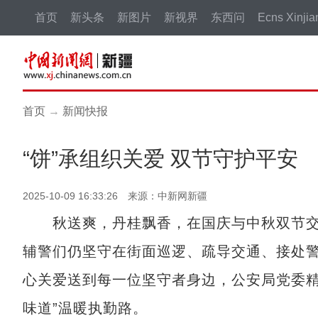
首页
新头条
新图片
新视界
东西问
Ecns Xinjia
首页
→
新闻快报
“饼”承组织关爱 双节守护平安
2025-10-09 16:33:26 来源：中新网新疆
秋送爽，丹桂飘香，在国庆与中秋双节交
辅警们仍坚守在街面巡逻、疏导交通、接处
心关爱送到每一位坚守者身边，公安局党委精
味道”温暖执勤路。