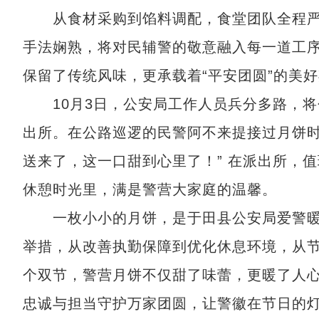
从食材采购到馅料调配，食堂团队全程严格
手法娴熟，将对民辅警的敬意融入每一道工
保留了传统风味，更承载着“平安团圆”的美
10月3日，公安局工作人员兵分多路，将
出所。在公路巡逻的民警阿不来提接过月饼时
送来了，这一口甜到心里了！” 在派出所，
休憩时光里，满是警营大家庭的温馨。
一枚小小的月饼，是于田县公安局爱警暖
举措，从改善执勤保障到优化休息环境，从
个双节，警营月饼不仅甜了味蕾，更暖了人
忠诚与担当守护万家团圆，让警徽在节日的