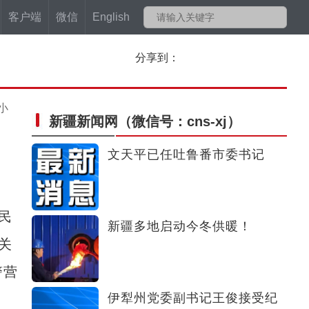
客户端
微信
English
分享到：
小
新疆新闻网
（微信号：cns-xj）
文天平已任吐鲁番市委书记
民
新疆多地启动今冬供暖！
关
警营
伊犁州党委副书记王俊接受纪