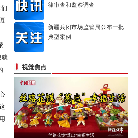
律审查和监察调查
傅们
新疆兄妹在义乌：三天销售近万只馕
既
新疆兵团市场监管局公布一批
典型案例
派
织就
视觉焦点
的
新疆：手风琴声里的爱国情
心
这
用
丝路花馍“蒸出”幸福生活