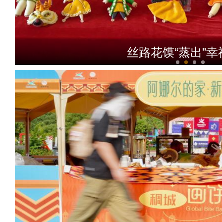
丝路花馍“蒸出”