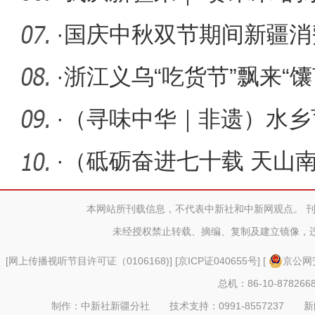
成“文
·
国庆中秋双节期间新疆消
·
浙江义乌“吃货节”飘来“馕
·
（寻味中华｜非遗）水乡
·
（砥砺奋进七十载 天山
医药事业
本网站所刊载信息，不代表中新社和中新网观点。 
未经授权禁止转载、摘编、复制及建立镜像，
[
网上传播视听节目许可证（0106168)
] [
京ICP证040655号
] [
京公网安
总机：86-10-878266
制作：中新社新疆分社 技术支持：0991-8557237 新闻热线：