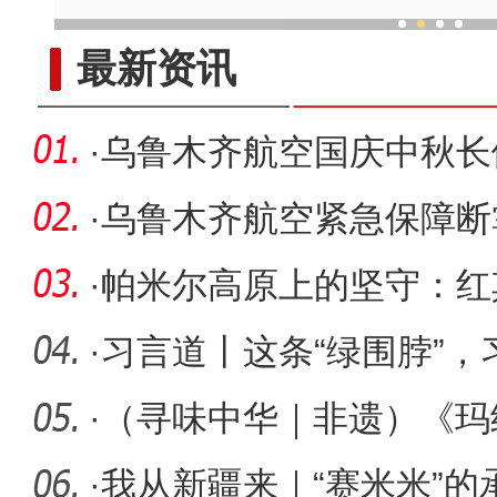
新疆1400年前的月饼见
最新资讯
·
乌鲁木齐航空国庆中秋长假
万人次
·
乌鲁木齐航空紧急保障断
UQ2582航班提
·
帕米尔高原上的坚守：红
门名片
·
习言道丨这条“绿围脖”
·
（寻味中华｜非遗）《玛
纯熟传千
·
我从新疆来｜“赛米米”