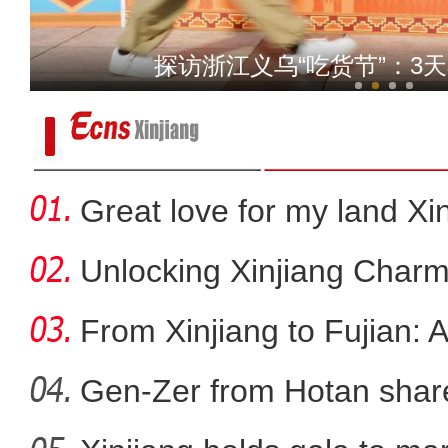
我从新疆来丨“赛米米”用馕
探访浙江义乌“吃货节”：3
Great love for my land Xi
Unlocking Xinjiang Charm
From Xinjiang to Fujian: 
Gen-Zer from Hotan share