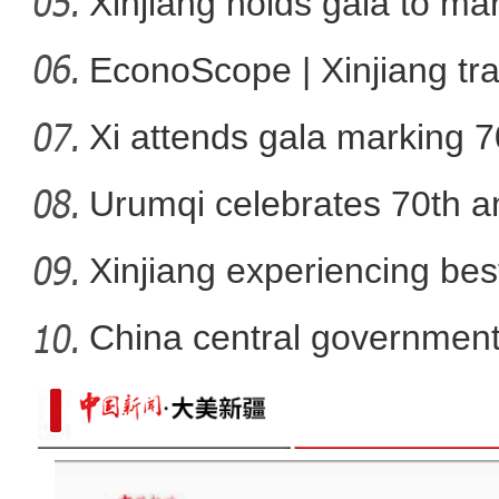
Xinjiang holds gala to ma
新疆兄妹在义乌：三天
ann
EconoScope | Xinjiang tr
Xi attends gala marking 7
anniver
Urumqi celebrates 70th an
Xinjiang experiencing bes
developm
China central government
than
新疆：手风琴声里