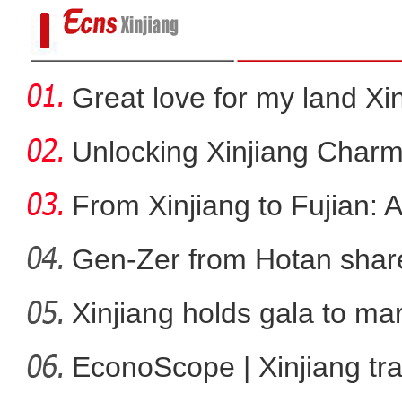
Great love for my land Xi
Unlocking Xinjiang Charm
From Xinjiang to Fujian: 
Gen-Zer from Hotan share
Xinjiang holds gala to ma
新疆兄妹在义乌：三天
ann
EconoScope | Xinjiang tr