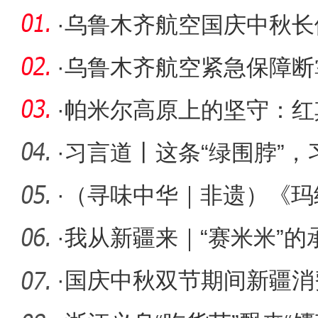
·
乌鲁木齐航空国庆中秋长假
万人次
·
乌鲁木齐航空紧急保障断
UQ2582航班提
·
帕米尔高原上的坚守：红
门名片
·
习言道丨这条“绿围脖”
·
（寻味中华｜非遗）《玛
纯熟传千
·
我从新疆来｜“赛米米”
成“文
·
国庆中秋双节期间新疆消