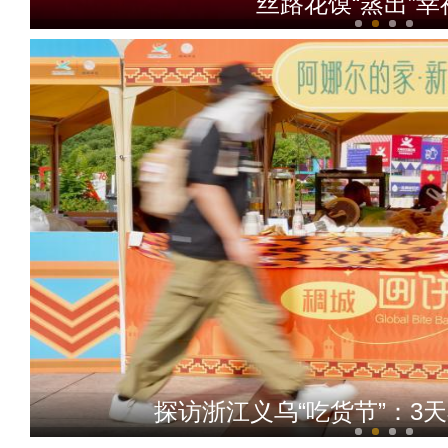
丝路花馍“蒸出”
我从新疆来丨“赛米米”用馕
探访浙江义乌“吃货节”：3