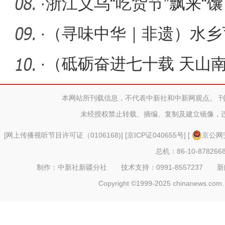
·
浙江义乌“吃货节”飘来“馕
·
（寻味中华｜非遗）水乡
·
（砥砺奋进七十载 天山
医药事业
本网站所刊载信息，不代表中新社和中新网观点。 
未经授权禁止转载、摘编、复制及建立镜像，
[
网上传播视听节目许可证（0106168)
] [
京ICP证040655号
] [
京公网安
总机：86-10-878266
制作：中新社新疆分社 技术支持：0991-8557237 新闻热线：
Copyright ©1999-2025 chinanews.com. 