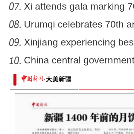
Xi attends gala marking 7
anniver
Urumqi celebrates 70th an
Xinjiang experiencing bes
developm
China central government
than
新疆：手风琴声里