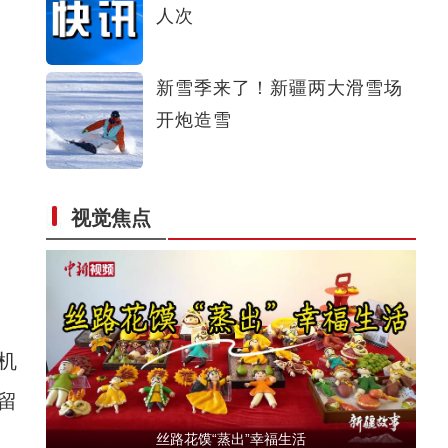
人次
新疆兄妹在义乌：三天销售近万只馕
新雪季来了！新疆两大滑雪场
开炮造雪
视觉焦点
新疆：手风琴声里的爱国情
机
留
丝路花馍“蒸出”幸福生活