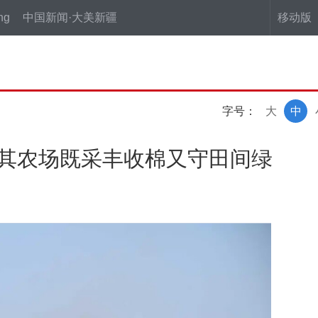
ng
中国新闻·大美新疆
移动版
字号：
大
中
合其农场既采丰收棉又守田间绿