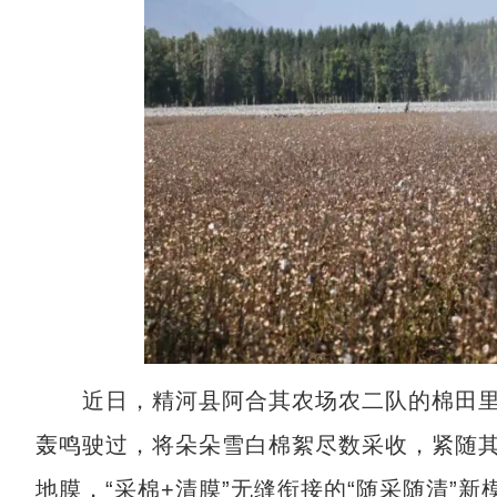
近日，精河县阿合其农场农二队的棉田里
轰鸣驶过，将朵朵雪白棉絮尽数采收，紧随
地膜，“采棉+清膜”无缝衔接的“随采随清”