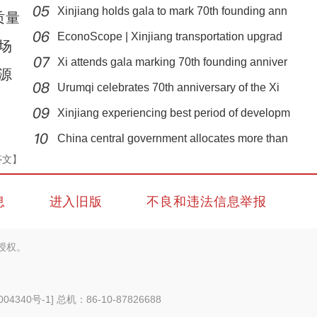
Xinjiang holds gala to mark 70th founding ann
质量
EconoScope | Xinjiang transportation upgrad
场
Xi attends gala marking 70th founding anniver
源
Urumqi celebrates 70th anniversary of the Xi
Xinjiang experiencing best period of developm
新疆：手风琴声里的爱国情
China central government allocates more than
亭文】
息
进入旧版
不良和违法信息举报
授权。
004340号-1
] 总机：86-10-87826688