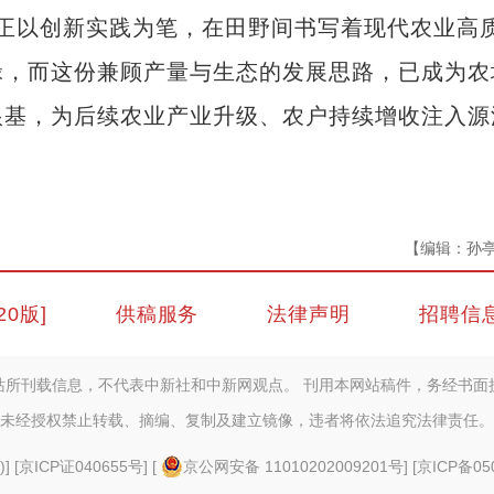
正以创新实践为笔，在田野间书写着现代农业高
碌，而这份兼顾产量与生态的发展思路，已成为农
根基，为后续农业产业升级、农户持续增收注入源
【编辑：孙
20版]
供稿服务
法律声明
招聘信
站所刊载信息，不代表中新社和中新网观点。 刊用本网站稿件，务经书面
未经授权禁止转载、摘编、复制及建立镜像，违者将依法追究法律责任。
)
] [
京ICP证040655号
] [
京公网安备 11010202009201号
] [
京ICP备05