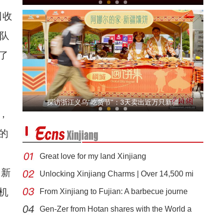
回收
队
了
我从新疆来丨“赛米米”用馕香搭起“心疆”桥
探访浙江义乌“吃货节”：3天卖出近万只新疆
，
的
Great love for my land Xinjiang
的新
Unlocking Xinjiang Charms | Over 14,500 mi
机
From Xinjiang to Fujian: A barbecue journe
新疆兄妹在义乌：三天销售近万只馕
Gen-Zer from Hotan shares with the World a