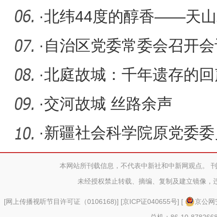
·
北纬44度的醇香——天山
围”观
·
自治区党委常委会召开会
·
北庭故城：千年遗存的回
·
交河故城 丝路余声
·
新疆社会科学院原党委委
接受审查
本网站所刊载信息，不代表中新社和中新网观点。 
未经授权禁止转载、摘编、复制及建立镜像，
[
网上传播视听节目许可证（0106168)
] [
京ICP证040655号
] [
京公网安