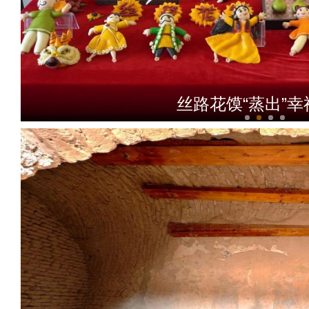
丝路花馍“蒸出”