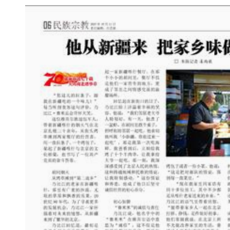
新疆：手风琴声里