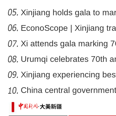
Xinjiang holds gala to ma
新疆兄妹在义乌：三天
ann
EconoScope | Xinjiang tr
Xi attends gala marking 7
anniver
Urumqi celebrates 70th an
Xinjiang experiencing bes
developm
China central government
than