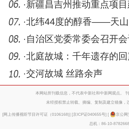
·
新疆昌吉州推动重点项目
·
北纬44度的醇香——天山
围”观
·
自治区党委常委会召开会
·
北庭故城：千年遗存的回
·
交河故城 丝路余声
本网站所刊载信息，不代表中新社和中新网观点。 
未经授权禁止转载、摘编、复制及建立镜像，
[
网上传播视听节目许可证（0106168)
] [
京ICP证040655号
] [
京公网安
总机：86-10-878266