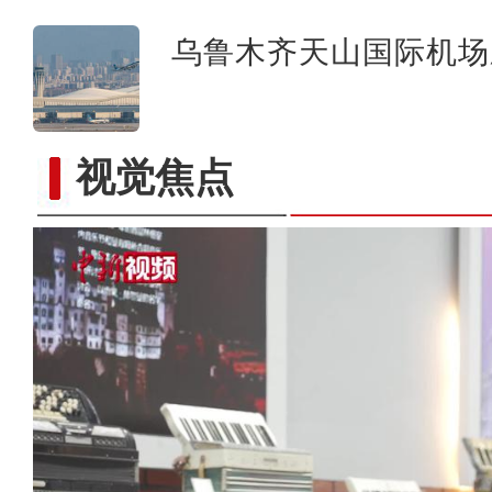
乌鲁木齐天山国际机场
视觉焦点
莎车4800亩榅桲喜获丰收 “金果