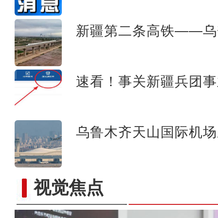
新疆第二条高铁——乌
速看！事关新疆兵团事
乌鲁木齐天山国际机场
莎车4800亩榅桲喜获丰收 “金果
视觉焦点