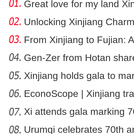
Great love for my land Xi
Unlocking Xinjiang Charm
From Xinjiang to Fujian: 
我从新疆来丨“赛米米”用馕
Gen-Zer from Hotan share
Xinjiang holds gala to ma
ann
EconoScope | Xinjiang tr
Xi attends gala marking 7
anniver
Urumqi celebrates 70th an