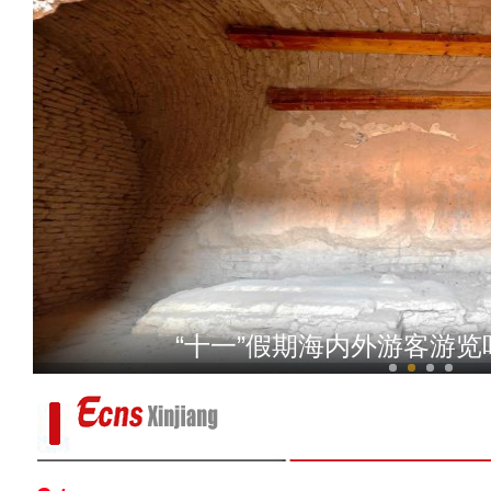
丝路花馍“蒸出”
探访浙江义乌“吃货节”：3
“十一”假期海内外游客游