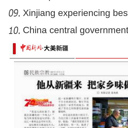
Xinjiang experiencing bes
莎车4800亩榅桲喜获丰收 “金果
developm
China central government
than