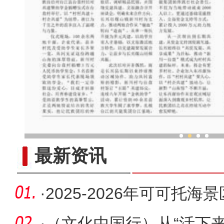
他从新疆来 把家乡味做成
最新资讯
·
2025-2026年可可托
齐举办
·
（文化中国行）从“活下来”