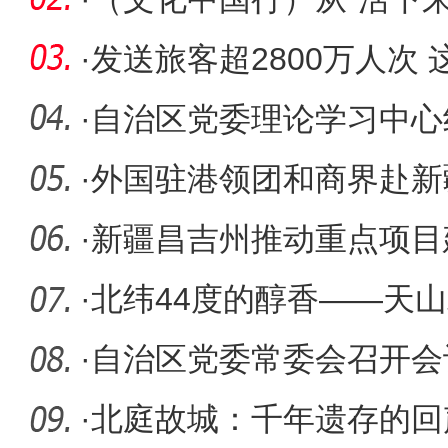
码
·
发送旅客超2800万人次
姓“幸福
·
自治区党委理论学习中心
·
外国驻港领团和商界赴新
·
新疆昌吉州推动重点项目
·
北纬44度的醇香——天山
围”观
·
自治区党委常委会召开会
·
北庭故城：千年遗存的回