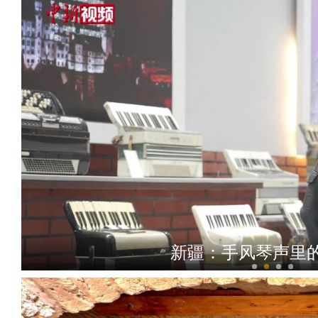
新疆：手风琴声里