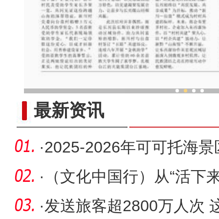
他从新疆来 把家乡味做成
最新资讯
·
2025-2026年可可托
齐举办
·
（文化中国行）从“活下来”
码
·
发送旅客超2800万人次