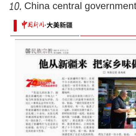
developm
China central government
than
莎车4800亩榅桲喜获丰收 “金果