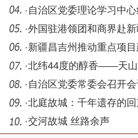
姓“幸福
·
自治区党委理论学习中心
·
外国驻港领团和商界赴新
·
新疆昌吉州推动重点项目
·
北纬44度的醇香——天山
围”观
·
自治区党委常委会召开会
·
北庭故城：千年遗存的回
·
交河故城 丝路余声