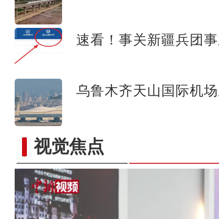
速看！事关新疆兵团事
乌鲁木齐天山国际机场
视觉焦点
莎车4800亩榅桲喜获丰收 “金果