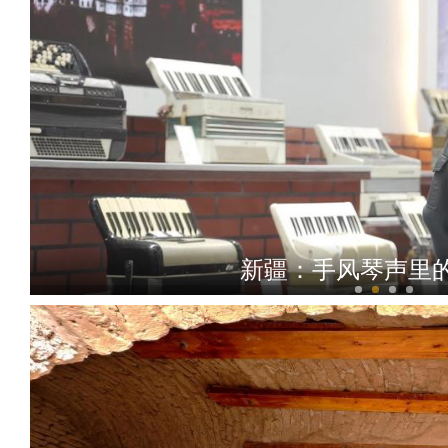
新疆：手风琴声里