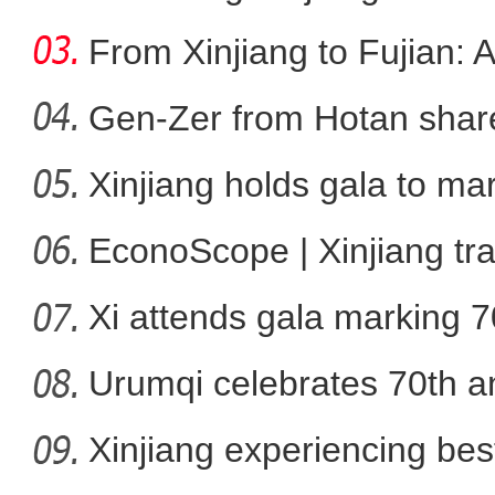
From Xinjiang to Fujian: 
Gen-Zer from Hotan share
Xinjiang holds gala to ma
我从新疆来丨“赛米米”用馕
ann
EconoScope | Xinjiang tr
Xi attends gala marking 7
anniver
Urumqi celebrates 70th an
Xinjiang experiencing bes