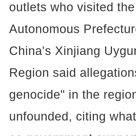
outlets who visited th
Autonomous Prefecture
China's Xinjiang Uyg
Region said allegations
genocide" in the regio
unfounded, citing wha