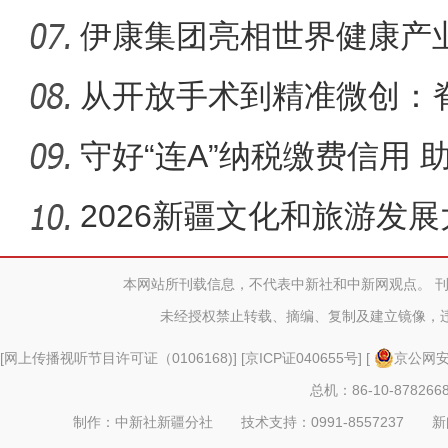
课后学
伊康集团亮相世界健康产
医药发展
从开放手术到精准微创：
性进步
守好“连A”纳税缴费信用
2026新疆文化和旅游发
本网站所刊载信息，不代表中新社和中新网观点。 
未经授权禁止转载、摘编、复制及建立镜像，
[
网上传播视听节目许可证（0106168)
] [
京ICP证040655号
] [
京公网安备
总机：86-10-878266
制作：中新社新疆分社 技术支持：0991-8557237 新闻热线：