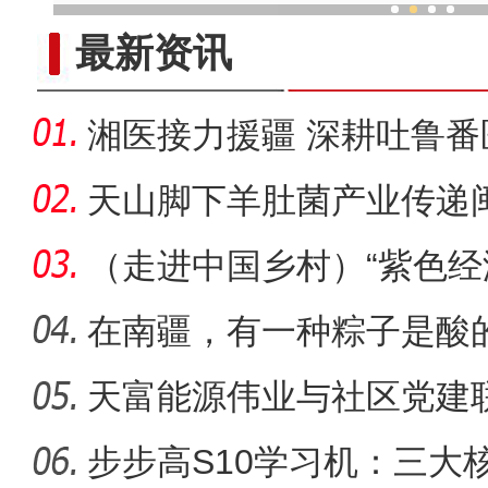
从千年故城到开放前沿 海外
最新资讯
湘医接力援疆 深耕吐鲁番
天山脚下羊肚菌产业传递
（走进中国乡村）“紫色经
香田
在南疆，有一种粽子是酸
吃它
天富能源伟业与社区党建
新画卷
步步高S10学习机：三大