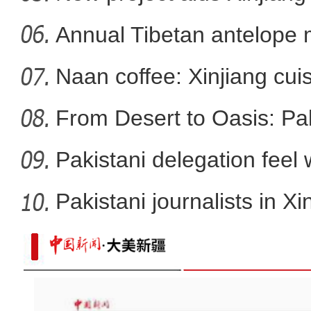
Annual Tibetan antelope m
Naan coffee: Xinjiang cui
From Desert to Oasis: Paki
Pakistani delegation feel
developm
Pakistani journalists in Xi
2026新疆国际旅行商