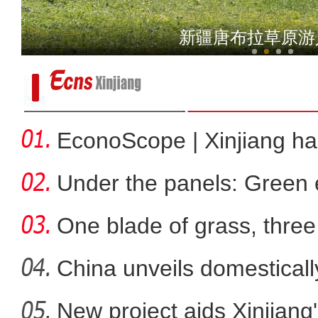
英吉沙：麦收时节
新疆唐布拉草原游
EconoScope | Xinjiang h
energ
Under the panels: Green 
more
One blade of grass, three 
China unveils domestical
f
New project aids Xinjiang
新疆伊犁展出中外画