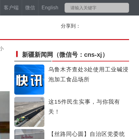
客户端
微信
English
分享到：
小
新疆新闻网
（微信号：cns-xj）
乌鲁木齐查处3处使用工业碱浸
泡加工食品场所
这15件民生实事，与你我有
关！
【丝路同心圆】自治区党委统