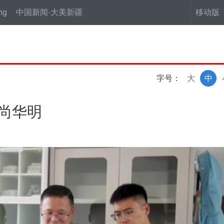
ng
中国新闻·大美新疆
移动版
字号：
大
中
”尚华明