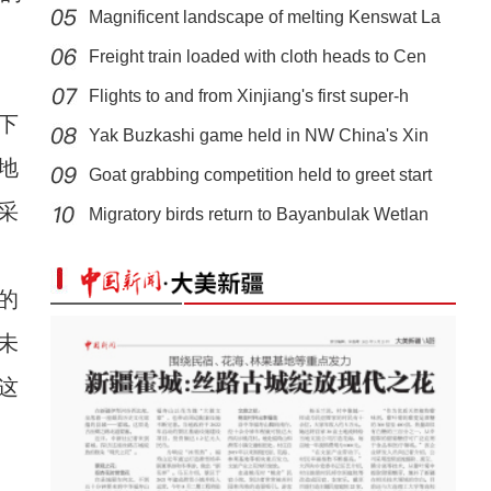
Magnificent landscape of melting Kenswat La
Freight train loaded with cloth heads to Cen
Flights to and from Xinjiang's first super-h
下
Yak Buzkashi game held in NW China's Xin
地
Goat grabbing competition held to greet start
新疆温宿：千亩高山油菜花绽放
采
Migratory birds return to Bayanbulak Wetlan
的
未
这