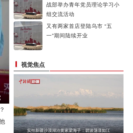
战部举办青年党员理论学习小
新疆喀什“双展”首日见闻：相隔万里来“相
组交流活动
又有两家首店登陆乌市 “五
一”期间陆续开业
视觉焦点
新疆温宿：千亩高山油菜花绽放
？
他
实拍新疆沙漠湖泊黄家梁海子：碧波荡漾如江