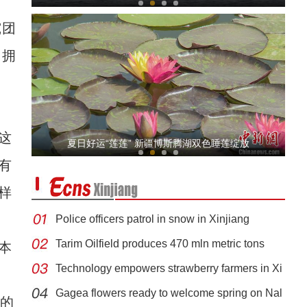
究团
，拥
这
新疆博斯腾湖开湖捕鱼
夏日好运“莲莲” 新疆博斯腾湖双色睡莲绽放
有
样
Police officers patrol in snow in Xinjiang
Tarim Oilfield produces 470 mln metric tons
本
Technology empowers strawberry farmers in Xi
新疆喀什“双展”首日见闻：相隔万里来“相
Gagea flowers ready to welcome spring on Nal
运的