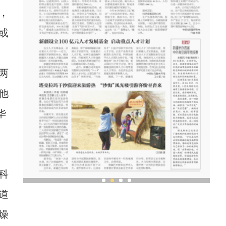
，
或
两
他
华
科
新疆霍城：丝路古城绽放现代之花
道
燥