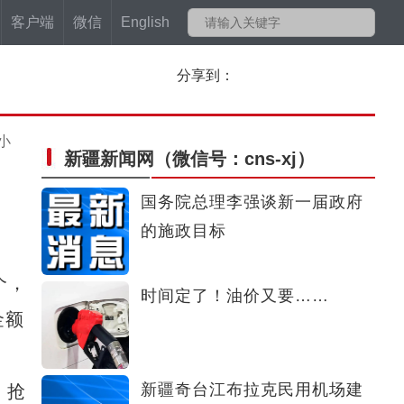
客户端
微信
English
分享到：
小
新疆新闻网
（微信号：cns-xj）
国务院总理李强谈新一届政府
的施政目标
个，
时间定了！油价又要……
金额
新疆奇台江布拉克民用机场建
，抢