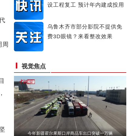
设工程复工 预计年内建成投用
新疆阿勒泰：消防支队联合开展实战演练
代
乌鲁木齐市部分影院不提供免
费3D眼镜？来看整改效果
周周
视觉焦点
新疆乌什县：万亩核桃进入春季管理期
目
，
坚
今年新疆霍尔果斯口岸商品车出口突破一万辆