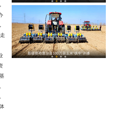
，
办
，
，走
新疆麦盖提县：出游人气旺 旅游市场迎“春
新疆察布查尔县100万亩玉米“铁牛”开播
业
资
基
、
、
新疆阿勒泰：消防支队联合开展实战演练
体