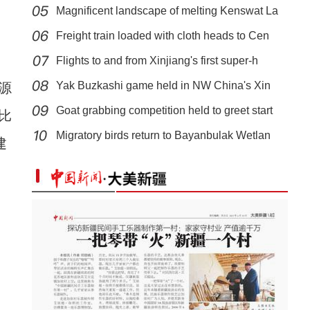
Magnificent landscape of melting Kenswat La
Freight train loaded with cloth heads to Cen
Flights to and from Xinjiang's first super-h
Yak Buzkashi game held in NW China's Xin
源
Goat grabbing competition held to greet start
比
新疆巴楚县：瓜果启用滴灌模式 节水提产量
Migratory birds return to Bayanbulak Wetlan
建