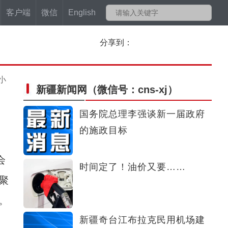
客户端
微信
English
分享到：
小
新疆新闻网
（微信号：cns-xj）
国务院总理李强谈新一届政府
的施政目标
会
时间定了！油价又要……
聚
。
新疆奇台江布拉克民用机场建