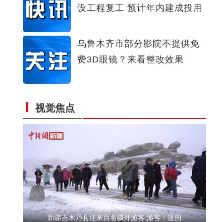
设工程复工 预计年内建成投用
新疆兵团昆玉市：上千亩桃园内花开正艳
乌鲁木齐市部分影院不提供免
费3D眼镜？来看整改效果
视觉焦点
新疆巴楚县：瓜果启用滴灌模式 节水提产量
新疆吉木乃县迎来百名疆外游客 游客：这的