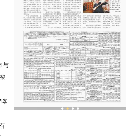
市与
深
”喀
一把琴带“火”新疆一个村
有