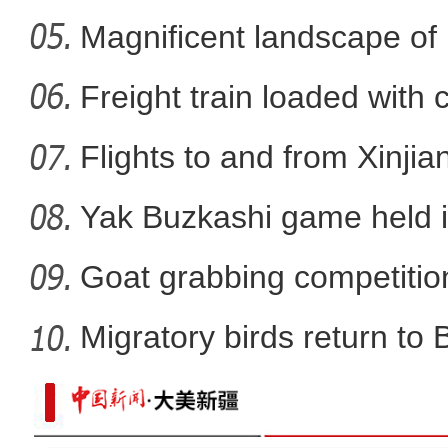
Nal
Magnificent landscape of
新疆和田：智慧养殖提升多
La
Freight train loaded with
Flights to and from Xinjian
Yak Buzkashi game held 
Goat grabbing competition
Migratory birds return to
当四大名著经典曲目邂逅新