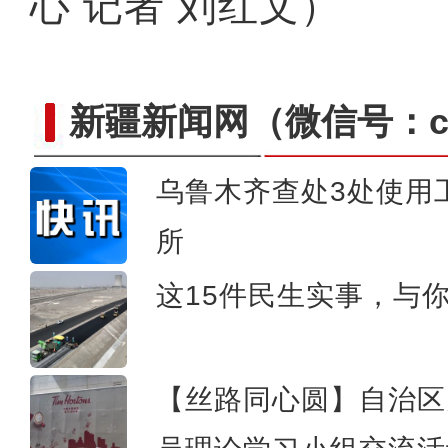
心 记者 刘红文）
新疆新闻网
（微信号：cn
乌鲁木齐查处3处使用
所
新疆和田：智慧养殖提升多
这15件民生实事，与
【丝路同心圆】自治区