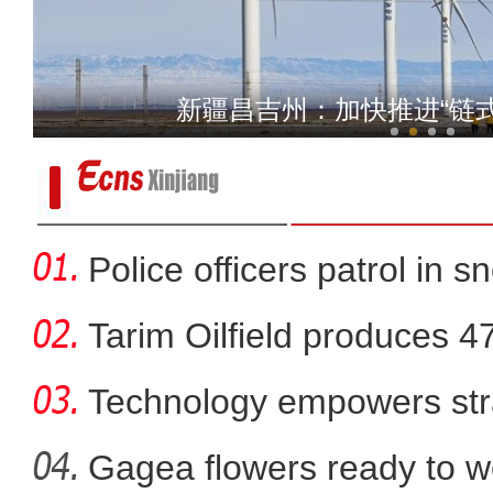
新疆皮山县：教育援疆 让
新疆昌吉州：加快推进“链
Police officers patrol in s
Tarim Oilfield produces 4
Technology empowers str
Xi
Gagea flowers ready to w