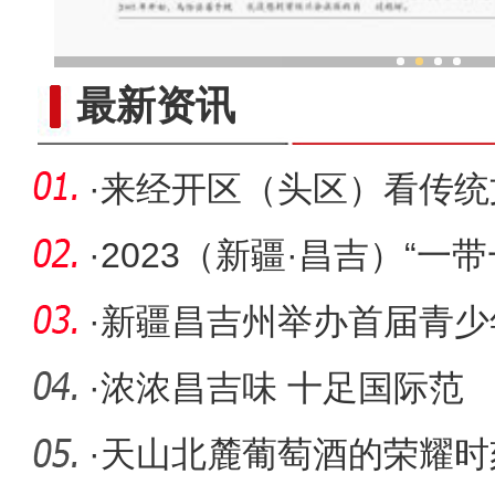
乌鲁木齐外向型经济持续
最新资讯
·
来经开区（头区）看传统
花
·
2023（新疆·昌吉）“一
赛落
·
新疆昌吉州举办首届青少
·
浓浓昌吉味 十足国际范
·
天山北麓葡萄酒的荣耀时