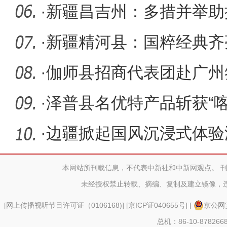
·
新疆昌吉州：多措并举助
发展
·
新疆精河县：国粹经典齐
场
·
伽师县招商代表团赴广州
·
泽普县名优特产品斩获“
奖和
·
边疆掀起国风沉浸式体验
本网站所刊载信息，不代表中新社和中新网观点。 
未经授权禁止转载、摘编、复制及建立镜像，
[
网上传播视听节目许可证（0106168)
] [
京ICP证040655号
] [
京公网安
总机：86-10-878266