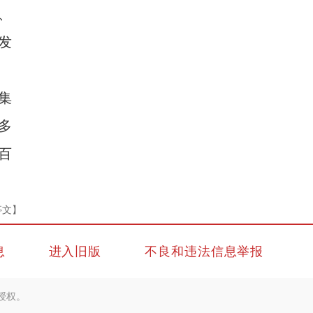
、
发
集
多
百
亭文】
息
进入旧版
不良和违法信息举报
授权。