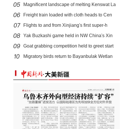
Magnificent landscape of melting Kenswat La
Freight train loaded with cloth heads to Cen
Flights to and from Xinjiang's first super-h
Yak Buzkashi game held in NW China's Xin
Goat grabbing competition held to greet start
【非遗之美】这些艺术品都很甜
Migratory birds return to Bayanbulak Wetlan