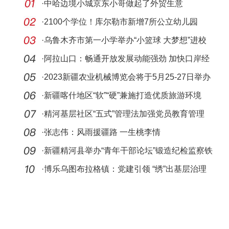
·
中哈边境小城京东小哥做起了外贸生意
·
2100个学位！库尔勒市新增7所公立幼儿园
·
乌鲁木齐市第一小学举办“小篮球 大梦想”进校
园主
·
阿拉山口：畅通开放发展动能强劲 加快口岸经
济转型
·
2023新疆农业机械博览会将于5月25-27日举办
·
新疆喀什地区“软”“硬”兼施打造优质旅游环境
·
精河基层社区“五式”管理法加强党员教育管理
·
张志伟：风雨援疆路 一生桃李情
·
新疆精河县举办“青年干部论坛”锻造纪检监察铁
军
·
博乐乌图布拉格镇：党建引领 “绣”出基层治理
新活