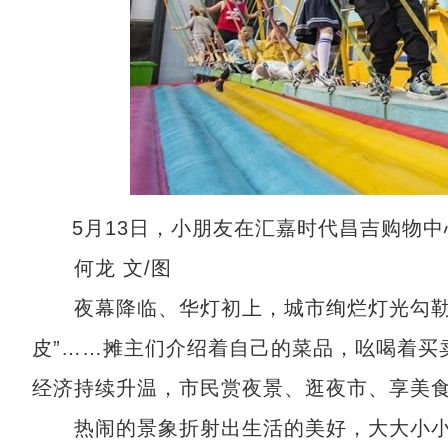
5月13日，小朋友在汇嘉时代昌吉购物
何龙 文/图
夜幕降临、华灯初上，城市绚烂灯光勾勒出昌
皮”……摊主们介绍着自己的菜品，吆喝着买
经济持续升温，市民赏夜景、逛夜市、享美
热闹的景象折射出生活的美好，大大小小