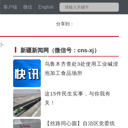
客户端
微信
English
分享到：
小
新疆新闻网
（微信号：cns-xj）
乌鲁木齐查处3处使用工业碱浸
泡加工食品场所
这15件民生实事，与你我有
关！
【丝路同心圆】自治区党委统