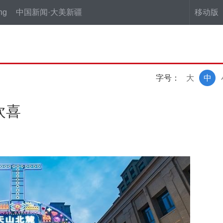
ng
中国新闻·大美新疆
移动版
字号：
大
中
欢喜