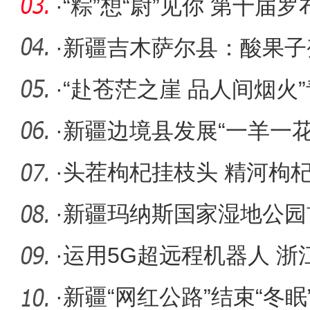
·
“粽”想“尉”见你 第十届
·
新疆吉木萨尔县：酸果子变
·
“赴苍茫之崖 品人间烟火”
大会
·
新疆边境县发展“一羊一花
牧民增
·
头茬枸杞挂枝头 精河枸杞
·
新疆玛纳斯国家湿地公园
鹅自然繁
·
运用5G超远程机器人 
病患手
·
新疆“网红公路”结束“冬眠