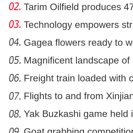
Tarim Oilfield produces 4
Technology empowers str
Xi
Gagea flowers ready to w
Nal
Magnificent landscape of
“新歌唱新疆”在喀
La
Freight train loaded with
Flights to and from Xinjian
Yak Buzkashi game held 
Goat grabbing competition