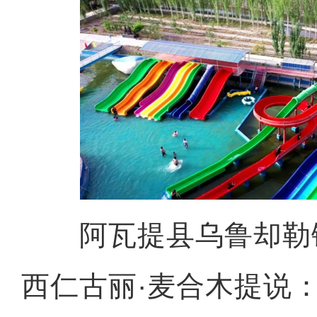
阿瓦提县乌鲁却勒
西仁古丽·麦合木提说