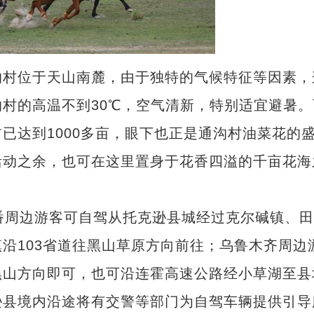
村位于天山南麓，由于独特的气候特征等因素，
村的高温不到30℃，空气清新，特别适宜避暑。
已达到1000多亩，眼下也正是通沟村油菜花的
活动之余，也可在这里置身于花香四溢的千亩花海
周边游客可自驾从托克逊县城经过克尔碱镇、田
沿103省道往黑山草原方向前往；乌鲁木齐周边
黑山方向即可，也可沿连霍高速公路经小草湖至县
逊县境内沿途将有交警等部门为自驾车辆提供引导