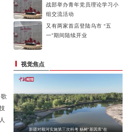
战部举办青年党员理论学习小
新疆阿勒泰举行“唱响雪都 全民禁毒”暨“6
组交流活动
又有两家首店登陆乌市 “五
一”期间陆续开业
视觉焦点
新疆：荒漠戈壁万余亩红柳花绽放
俗歌
技
人
新疆对额河实施第三次科考 杨树“基因库”在
入