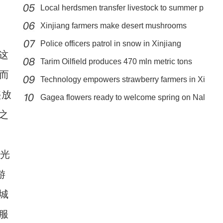
Local herdsmen transfer livestock to summer p
Xinjiang farmers make desert mushrooms
bloom
Police officers patrol in snow in Xinjiang
这
Tarim Oilfield produces 470 mln metric tons
而
Technology empowers strawberry farmers in Xi
新疆：荒漠戈壁万余亩红柳花绽放
盛放
Gagea flowers ready to welcome spring on Nal
之
光
游
城
服