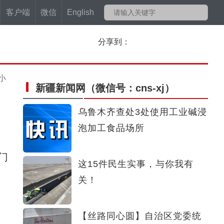
客户端
微信
English
分享到：
小
新疆新闻网
（微信号：cns-xj）
乌鲁木齐查处3处使用工业碱浸
泡加工食品场所
门
这15件民生实事，与你我有
关！
【丝路同心圆】自治区党委统