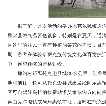
据了解，此次活动的举办地克尔碱镇通沟
里比县城气温要低很多，特别是在夏天，通沟
且这里的牧民一直有种植油菜花的习惯，目前
期，游客在体验哈萨克族传统文化体育竞技
中，遥望巍峨的博格达峰。
通沟村距离托克逊县城80余公里，吐鲁番
地村前往，也可从托克逊县城出发经阿乐惠镇
客可自驾经乌拉泊收费站沿艾维尔沟方向向
再由克尔碱镇或阿乐惠镇前往，届时在托克