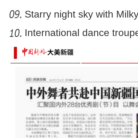
Starry night sky with Mil
International dance troupe
重大革命历史题材电影《天