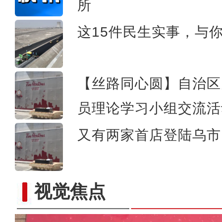
初秋时节 新疆伊犁河谷草
所
这15件民生实事，与
【丝路同心圆】自治区
员理论学习小组交流活
又有两家首店登陆乌市 
视觉焦点
重大革命历史题材电影《天