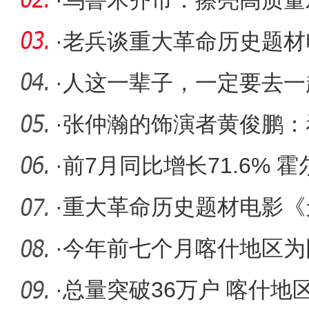
·
乌鲁木齐市：擦亮高质量
·
老兵谈重大革命历史题材
仲瀚》：
·
人这一辈子，一定要去一
·
张仲瀚的饰演者黄俊鹏：
泪
·
前7月同比增长71.6% 
外贸易交
·
重大革命历史题材电影《
在新疆开
·
今年前七个月喀什地区为
保险费98
·
总量突破36万户 喀什地