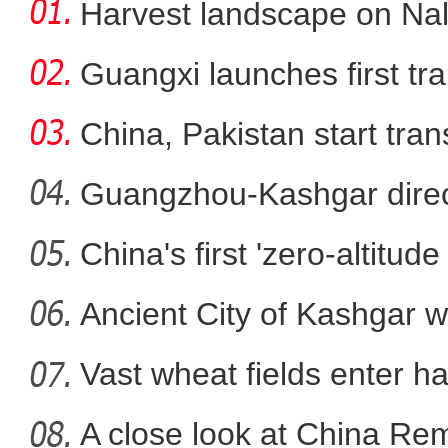
Harvest landscape on Nala
Guangxi launches first trai
China, Pakistan start tran
Guangzhou-Kashgar direct
China's first 'zero-altitu
初秋时节 新疆伊犁河谷草
Ancient City of Kashgar w
Vast wheat fields enter ha
A close look at China Re