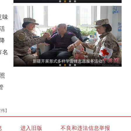
意味
活
降
市名
阿拉山口口岸通行中欧班列突破1000列
新疆开展形式多样学雷锋志愿服务活动
照
管
家伟】
冰雪消融又一春 五彩峡谷显恢弘
息
进入旧版
不良和违法信息举报