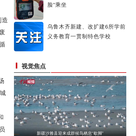
脸”乘坐
冰雪消融又一春 五彩峡谷显恢弘
制造
乌鲁木齐新建、改扩建6所学前
废
义务教育一贯制特色学校
循
视觉焦点
【爱在和田】沙漠里制作肚包肉为何插一根中
场
城
和
员
新疆沙雅县迎来成群候鸟栖息“歇脚”