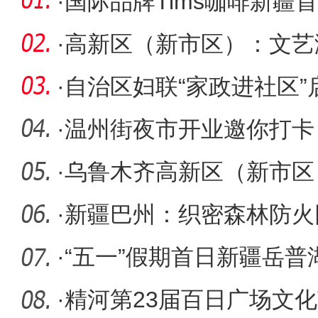
·
国际品牌Tims咖啡新疆
·
高新区（新市区）：文艺
舞迎“五
·
自治区妇联“家政进社区
（新市
·
温州街夜市开业邀你打卡
尝各地美
·
乌鲁木齐高新区（新市区
实现开门
·
新疆巴州：织密森林防火
·
“五一”假期首日新疆岳
游客
·
精河第23届百日广场文