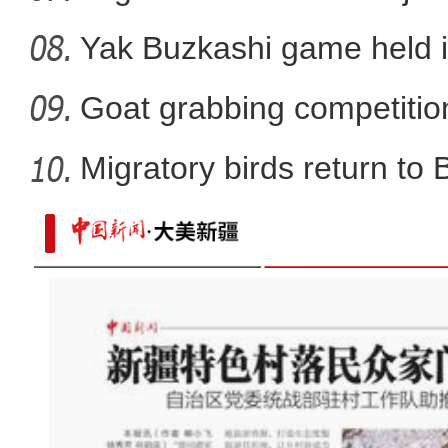
Yak Buzkashi game held 
Goat grabbing competition
Migratory birds return to
新疆乌鲁木齐：民众