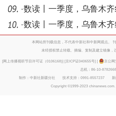
群星惠民
·
数读丨一季度，乌鲁木齐
项目引进
·
数读丨一季度，乌鲁木齐
资增长翻
本网站所刊载信息，不代表中新社和中新网观点。 
未经授权禁止转载、摘编、复制及建立镜像，
[
网上传播视听节目许可证（0106168)
] [
京ICP证040655号
] [
京公网安
总机：86-10-878266
制作：中新社新疆分社 技术支持：0991-8557237 新闻热线：
Copyright ©1999-2023 chinanews.com. 