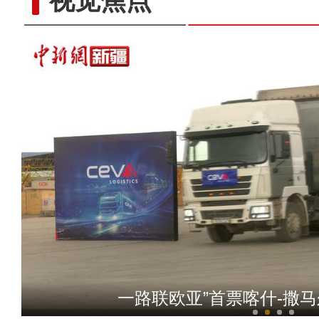
视觉焦点
新疆乌鲁木齐：民众
一路联欧亚”首票喀什-撒马