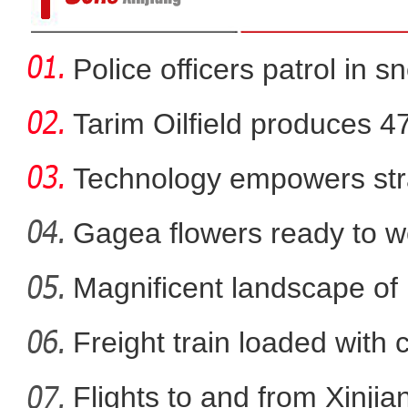
Police officers patrol in s
Tarim Oilfield produces 4
Technology empowers str
Xi
Gagea flowers ready to w
Nal
Magnificent landscape of
趣味运动享快乐，青春飞
La
Freight train loaded with
Flights to and from Xinjian