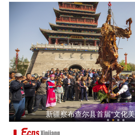
文旅促投资，秦韵
新疆察布查尔县首届“文化