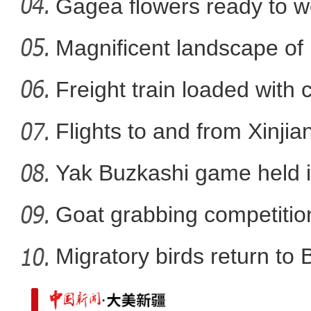
Xi
Gagea flowers ready to w
Nal
Magnificent landscape of
【新疆故事】兵团“90后”
La
Freight train loaded with
Flights to and from Xinjian
Yak Buzkashi game held 
Goat grabbing competition
Migratory birds return to