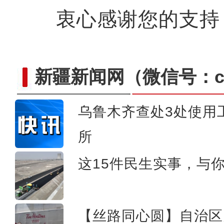
衷心感谢您的支持
新疆新闻网
（微信号：cn
乌鲁木齐查处3处使用
所
【新疆故事】兵团“90后”
这15件民生实事，与
【丝路同心圆】自治区