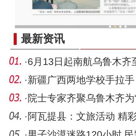
新疆特色村落民众家门口吃
最新资讯
·
6月13日起南航乌鲁木
·
新疆广西两地学校手拉手
仪式
·
院士专家齐聚乌鲁木齐为
空间协
·
阿瓦提县：文旅活动 精
·
男子沙漠迷路120小时 