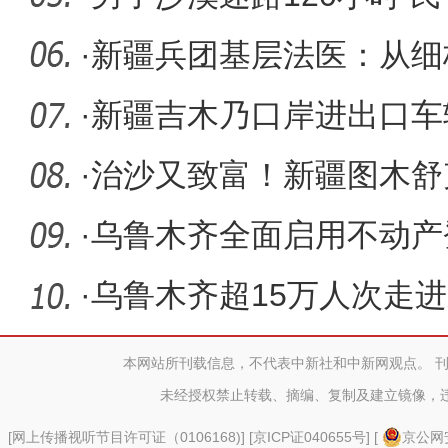
救
·
新疆兵团基层法医：从细
还原真相
·
新疆吉木乃口岸进出口车辆
·
治沙又致富！新疆图木舒
种接近尾
·
乌鲁木齐全面启用不动产
·
乌鲁木齐超15万人次走进
618.85万元票
本网站所刊载信息，不代表中新社和中新网观点。 
未经授权禁止转载、摘编、复制及建立镜像，
[
网上传播视听节目许可证（0106168)
] [
京ICP证040655号
] [
京公网安