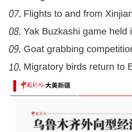
Flights to and from Xinjian
Yak Buzkashi game held 
Goat grabbing competition
Migratory birds return to
（进博故事·选择进博的理