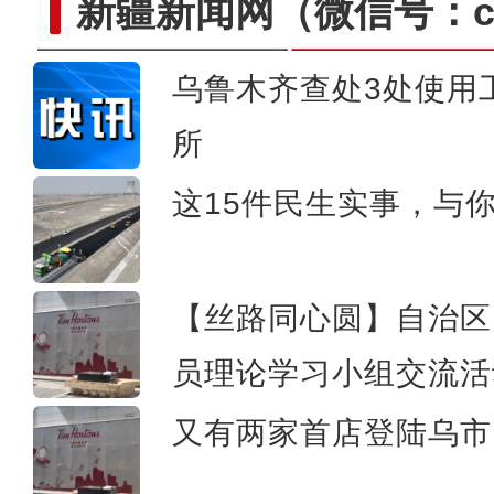
新疆新闻网
（微信号：cn
乌鲁木齐查处3处使用
所
视频：电影《大改水》转场
这15件民生实事，与
【丝路同心圆】自治区
员理论学习小组交流活
又有两家首店登陆乌市 