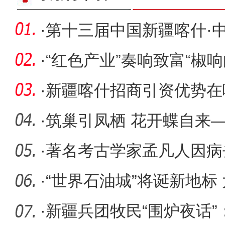
·
第十三届中国新疆喀什·
开幕
·
“红色产业”奏响致富“椒响
·
新疆喀什招商引资优势在
·
筑巢引凤栖 花开蝶自来
商引资工
·
著名考古学家孟凡人因病去
·
“世界石油城”将诞新地标
欧之
·
新疆兵团牧民“围炉夜话”