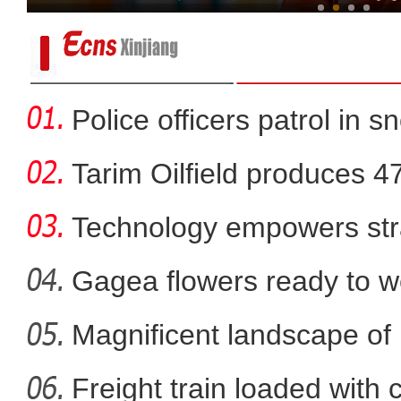
Police officers patrol in s
Tarim Oilfield produces 4
Technology empowers str
Xi
Gagea flowers ready to w
Nal
Magnificent landscape of
视频：电影《大改水》转场
La
Freight train loaded with