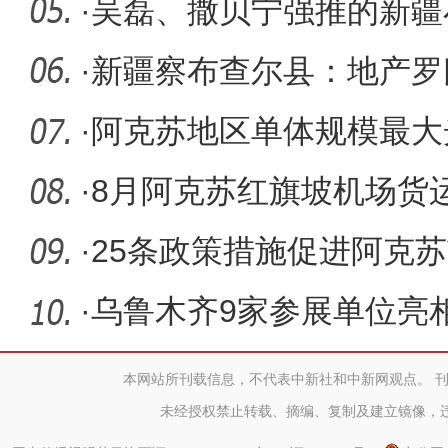
能让人温
·
吴磊、撒贝宁强推的新疆
的亲戚啊
·
新疆察布查尔县：地产罗
再“求”
·
阿克苏地区单体规模最大
并网发电
·
8月阿克苏红旗坡机场货运
·
25条政策措施促进阿克
健康发展
·
乌鲁木齐9家参展单位亮
本网站所刊载信息，不代表中新社和中新网观点。 
未经授权禁止转载、摘编、复制及建立镜像，