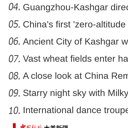
Guangzhou-Kashgar direct
China's first 'zero-altitu
新疆吉木乃口岸通关8个月 
Ancient City of Kashgar w
Vast wheat fields enter ha
A close look at China Re
Starry night sky with Mil
International dance troupe