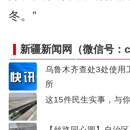
冬。”
新疆新闻网
（微信号：cn
乌鲁木齐查处3处使用
新疆吉木乃口岸通关8个月 
所
这15件民生实事，与
【丝路同心圆】自治区