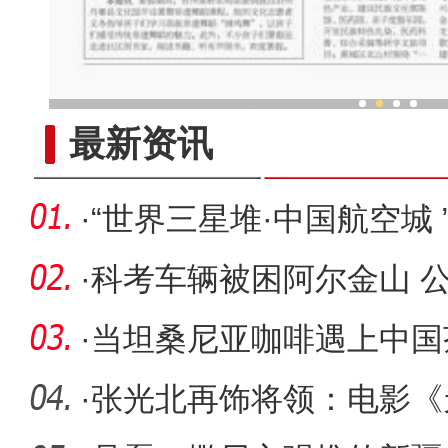
中外舞者共赴中国新疆国际
最新资讯
·
“世界三星堆·中国航空城 ”
营销
·
科考车辆被困阿尔金山 
险
·
当坦桑尼亚咖啡遇上中国茶
新疆喀
·
张光北再饰将领：电影《